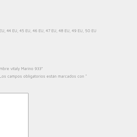
n
 EU
,
44 EU
,
45 EU
,
46 EU
,
47 EU
,
48 EU
,
49 EU
,
50 EU
mbre vitaly Marino 933”
Los campos obligatorios están marcados con
*