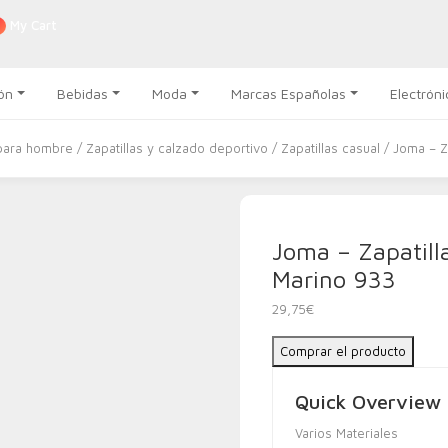
My Cart
ón
Bebidas
Moda
Marcas Españolas
Electróni
para hombre
/
Zapatillas y calzado deportivo
/
Zapatillas casual
/ Joma – Z
Joma – Zapatill
Marino 933
29,75
€
Comprar el producto
Quick Overview
Varios Materiales