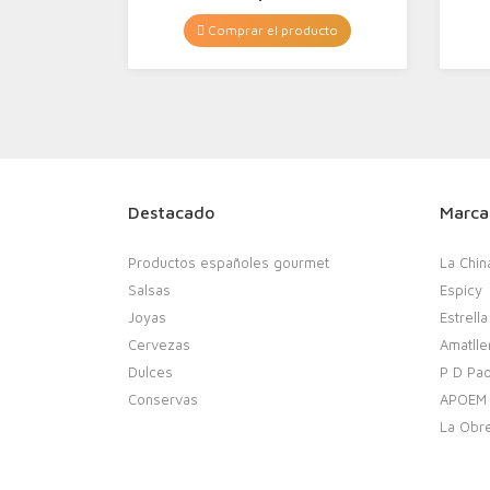
Comprar el producto
Destacado
Marca
Productos españoles gourmet
La Chin
Salsas
Espicy
Joyas
Estrella
Cervezas
Amatlle
Dulces
P D Pao
Conservas
APOEM
La Obr