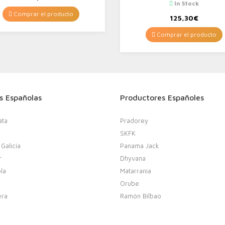
In Stock
Comprar el producto
125,30
€
Comprar el producto
s Españolas
Productores Españoles
ata
Pradorey
SKFK
 Galicia
Panama Jack
r
Dhyvana
la
Matarrania
Orube
era
Ramón Bilbao