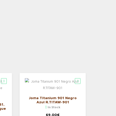
Joma Titanium 901 Negro
Azul R.TITAW-901
B1,
In Stock
gue
69,00
€