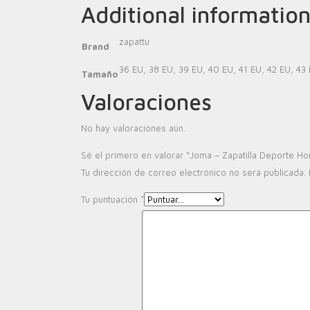
Additional informatio
zapattu
Brand
36 EU
,
38 EU
,
39 EU
,
40 EU
,
41 EU
,
42 EU
,
43
Tamaño
Valoraciones
No hay valoraciones aún.
Sé el primero en valorar “Joma – Zapatilla Deporte Ho
Tu dirección de correo electrónico no será publicada.
Tu puntuación
*