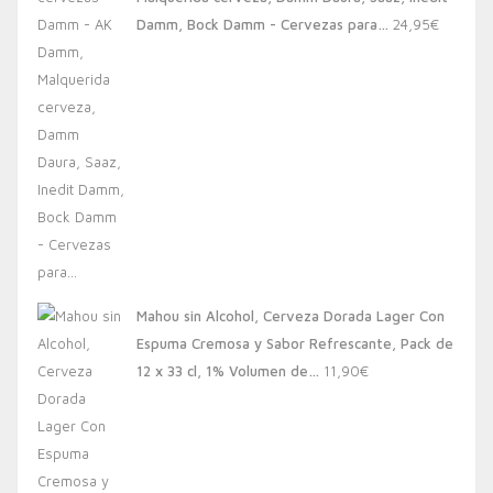
20,00€.
13,88€.
Damm, Bock Damm - Cervezas para…
24,95
€
Mahou sin Alcohol, Cerveza Dorada Lager Con
Espuma Cremosa y Sabor Refrescante, Pack de
12 x 33 cl, 1% Volumen de…
11,90
€