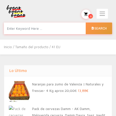
0
SEARCH
Inicio
/ Tamaño del producto / 41 EU
Lo Último
Naranjas para zumo de Valencia | Naturales y
El
El
frescas- 4 Kg aprox
20,00
€
13,88
€
precio
precio
original
actual
Pack de cervezas Damm - AK Damm,
era:
es:
Malquerida cerveza, Damm Daura, Saaz, Inedit