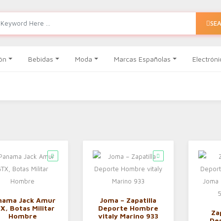
SE
ón
Bebidas
Moda
Marcas Españolas
Electróni
nama Jack Amur
Joma – Zapatilla
X, Botas Militar
Deporte Hombre
Za
Hombre
vitaly Marino 933
De