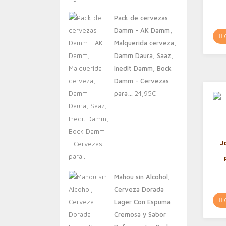
original
actual
Pack de cervezas
era:
es:
Damm - AK Damm,
20,00€.
13,88€.
C
Malquerida cerveza,
Damm Daura, Saaz,
Inedit Damm, Bock
Damm - Cervezas
para…
24,95
€
J
Mahou sin Alcohol,
Cerveza Dorada
C
Lager Con Espuma
Cremosa y Sabor