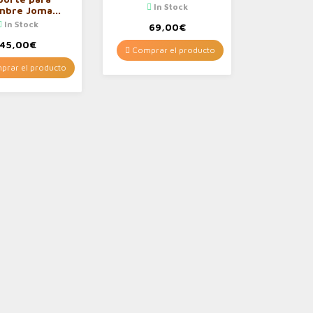
In Stock
mbre Joma
se Velcro 501
In Stock
69,00
€
Negro
45,00
€
Comprar el producto
rar el producto