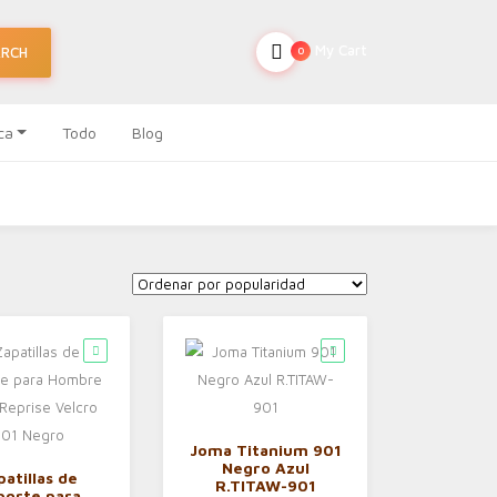
My Cart
ARCH
0
ca
Todo
Blog
Joma Titanium 901
Negro Azul
patillas de
R.TITAW-901
porte para