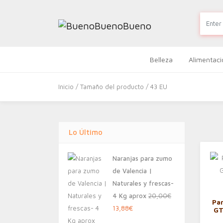
Belleza
Alimentaci
Inicio
/ Tamaño del producto / 43 EU
Lo Último
Naranjas para zumo
de Valencia |
Naturales y frescas-
4 Kg aprox
20,00
€
Pa
El
El
13,88
€
GT
precio
precio