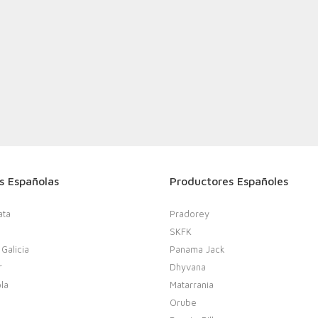
s Españolas
Productores Españoles
ata
Pradorey
SKFK
 Galicia
Panama Jack
r
Dhyvana
la
Matarrania
Orube