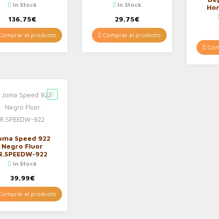
In Stock
In Stock
Ho
Repri
136,75
€
29,75
€
omprar el producto
Comprar el producto
Comp
oma Speed 922
Negro Fluor
R.SPEEDW-922
In Stock
39,99
€
omprar el producto