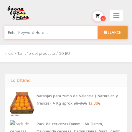
0
SEARCH
Inicio
/ Tamaño del producto / 50 EU
Lo Último
Naranjas para zumo de Valencia | Naturales y
El
El
frescas- 4 Kg aprox
20,00
€
13,88
€
precio
precio
original
actual
Pack de cervezas Damm - AK Damm,
era:
es:
Malquerida cerveza, Damm Daura, Saaz, Inedit