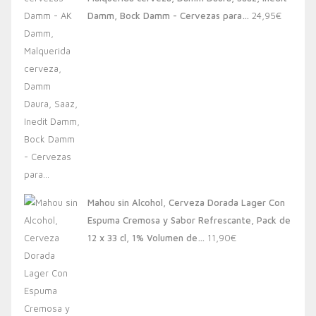
20,00€.
13,88€.
Damm, Bock Damm - Cervezas para…
24,95
€
Mahou sin Alcohol, Cerveza Dorada Lager Con
Espuma Cremosa y Sabor Refrescante, Pack de
12 x 33 cl, 1% Volumen de…
11,90
€