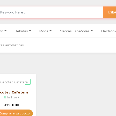
SE
ón
Bebidas
Moda
Marcas Españolas
Electróni
ras automáticas
cotec Cafetera
In Stock
329,00
€
omprar el producto