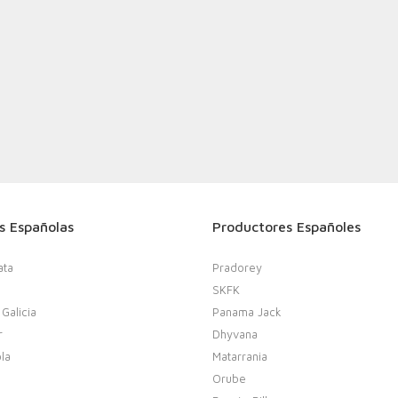
s Españolas
Productores Españoles
ata
Pradorey
SKFK
 Galicia
Panama Jack
r
Dhyvana
la
Matarrania
Orube