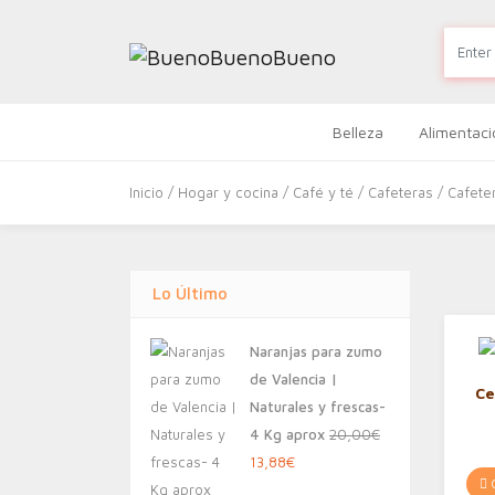
Belleza
Alimentaci
Inicio
/
Hogar y cocina
/
Café y té
/
Cafeteras
/ Cafete
Lo Último
Naranjas para zumo
de Valencia |
Ce
Naturales y frescas-
4 Kg aprox
20,00
€
El
El
13,88
€
C
precio
precio