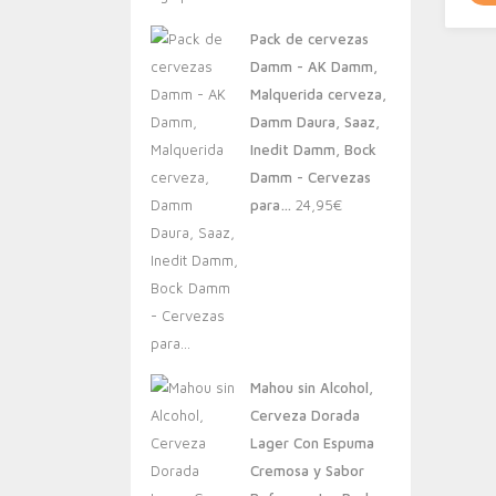
original
actual
Pack de cervezas
era:
es:
Damm - AK Damm,
20,00€.
13,88€.
Malquerida cerveza,
Damm Daura, Saaz,
Inedit Damm, Bock
Damm - Cervezas
para…
24,95
€
Mahou sin Alcohol,
Cerveza Dorada
Lager Con Espuma
Cremosa y Sabor