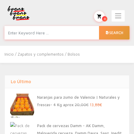
0
SEARCH
Inicio
/
Zapatos y complementos
/ Bolsos
Lo Último
Naranjas para zumo de Valencia | Naturales y
El
El
frescas- 4 Kg aprox
20,00
€
13,88
€
precio
precio
original
actual
Pack de cervezas Damm - AK Damm,
era:
es:
Malquerida cerveza, Damm Daura, Saaz, Inedit