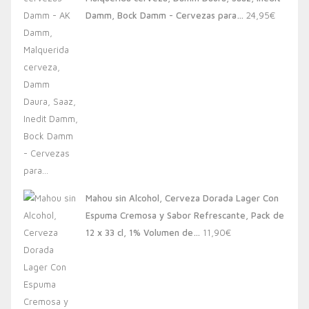
20,00€.
13,88€.
Damm, Bock Damm - Cervezas para…
24,95
€
Mahou sin Alcohol, Cerveza Dorada Lager Con
Espuma Cremosa y Sabor Refrescante, Pack de
12 x 33 cl, 1% Volumen de…
11,90
€