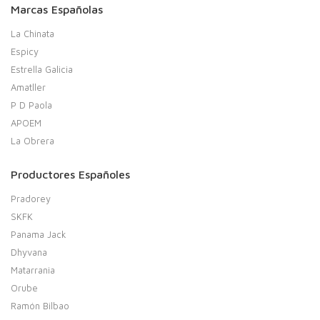
Marcas Españolas
La Chinata
Espicy
Estrella Galicia
Amatller
P D Paola
APOEM
La Obrera
Productores Españoles
Pradorey
SKFK
Panama Jack
Dhyvana
Matarrania
Orube
Ramón Bilbao