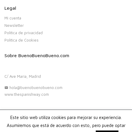
Legal
Mi cuenta
Newsletter
Política de privacidad
Política de Cookies
Sobre BuenoBuenoBueno.com
C/ Ave María, Madrid
hola@buenobuenobueno.com
www.thespanishway.com
Este sitio web utiliza cookies para mejorar su experiencia.
Copyright 2020. Buenobuenobueno.com - Todos los derechos
reservados
Asumiremos que está de acuerdo con esto, pero puede optar