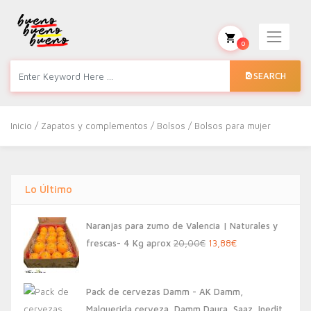
0
SEARCH
Inicio
/
Zapatos y complementos
/
Bolsos
/ Bolsos para mujer
Lo Último
Naranjas para zumo de Valencia | Naturales y
El
El
frescas- 4 Kg aprox
20,00
€
13,88
€
precio
precio
original
actual
Pack de cervezas Damm - AK Damm,
era:
es:
Malquerida cerveza, Damm Daura, Saaz, Inedit