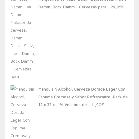
20,00€.
13,88€.
Damm, Bock Damm - Cervezas para…
24,95
€
Mahou sin Alcohol, Cerveza Dorada Lager Con
Espuma Cremosa y Sabor Refrescante, Pack de
12 x 33 cl, 1% Volumen de…
11,90
€