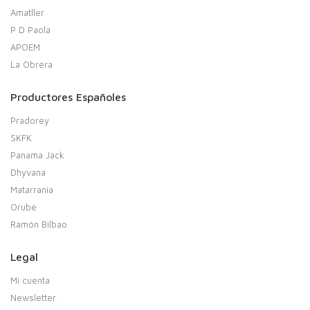
Amatller
P D Paola
APOEM
La Obrera
Productores Españoles
Pradorey
SKFK
Panama Jack
Dhyvana
Matarrania
Orube
Ramón Bilbao
Legal
Mi cuenta
Newsletter