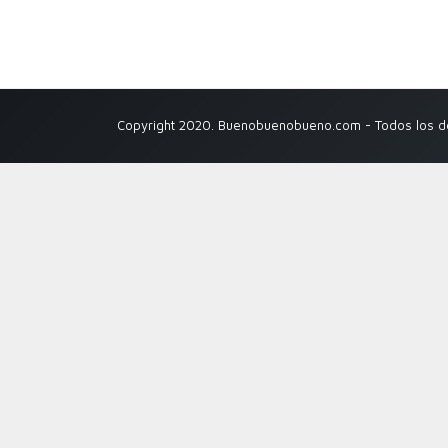
Copyright 2020. Buenobuenobueno.com - Todos los 
Apúntate en nuestra lista de correo y recibe ofertas exclusiva
Paco
Nombre
paco@example.com
Email
Guardar