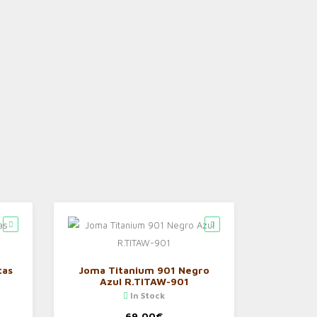
tas
Joma Titanium 901 Negro
Azul R.TITAW-901
In Stock
69,00
€