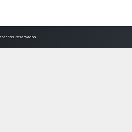
derechos reservados
Close
this
module
s en tu email.