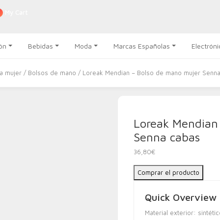
My Cart
ón
Bebidas
Moda
Marcas Españolas
Electróni
a mujer
/
Bolsos de mano
/ Loreak Mendian – Bolso de mano mujer Senn
Loreak Mendian
Senna cabas
36,80
€
Comprar el producto
Quick Overview
Material exterior: sintéti