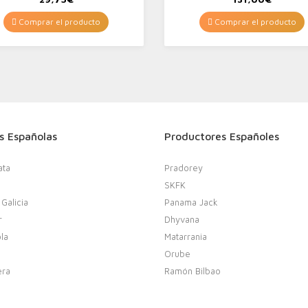
Comprar el producto
Comprar el producto
s Españolas
Productores Españoles
ata
Pradorey
SKFK
 Galicia
Panama Jack
r
Dhyvana
la
Matarrania
Orube
era
Ramón Bilbao