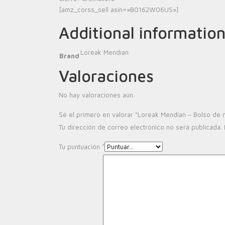
[amz_corss_sell asin=»B0162W06US»]
Additional informatio
Loreak Mendian
Brand
Valoraciones
No hay valoraciones aún.
Sé el primero en valorar “Loreak Mendian – Bolso de
Tu dirección de correo electrónico no será publicada.
Tu puntuación
*