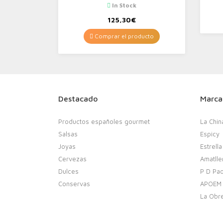
In Stock
125,30
€
Comprar el producto
Destacado
Marca
Productos españoles gourmet
La Chin
Salsas
Espicy
Joyas
Estrella
Cervezas
Amatlle
Dulces
P D Pao
Conservas
APOEM
La Obr