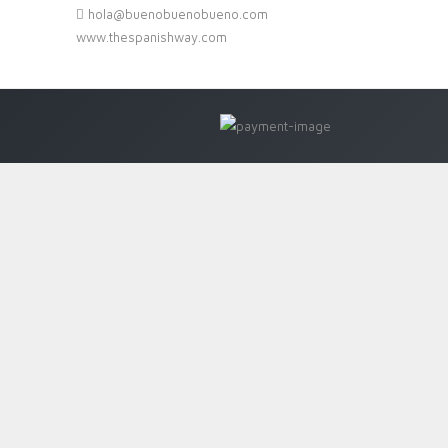
hola@buenobuenobueno.com
www.thespanishway.com