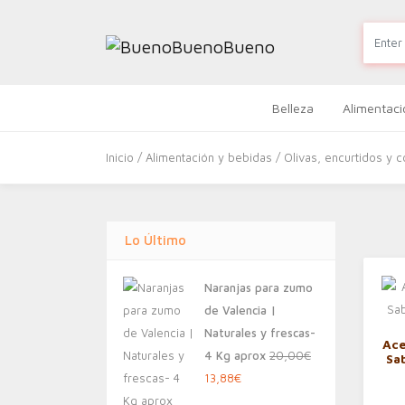
Belleza
Alimentaci
Inicio
/
Alimentación y bebidas
/
Olivas, encurtidos y 
Lo Último
Naranjas para zumo
de Valencia |
Naturales y frescas-
Ace
4 Kg aprox
20,00
€
Sa
El
El
13,88
€
precio
precio