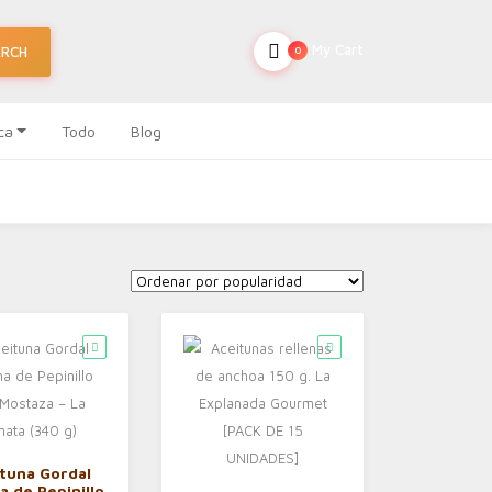
My Cart
ARCH
0
ca
Todo
Blog
tuna Gordal
a de Pepinillo