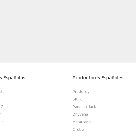
s Españolas
Productores Españoles
ata
Pradorey
SKFK
 Galicia
Panama Jack
r
Dhyvana
la
Matarrania
Orube