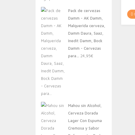
original
actual
Pack de cervezas
era:
es:
C
Damm - AK Damm,
20,00€.
13,88€.
Malquerida cerveza,
Damm Daura, Saaz,
Inedit Damm, Bock
Damm - Cervezas
para…
24,95
€
Mahou sin Alcohol,
Cerveza Dorada
Lager Con Espuma
Cremosa y Sabor