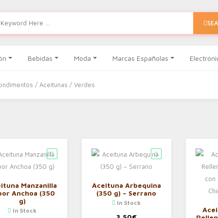
SE
ón
Bebidas
Moda
Marcas Españolas
Electróni
condimentos
/
Aceitunas
/ Verdes
ituna Manzanilla
Aceituna Arbequina
bor Anchoa (350
(350 g) – Serrano
g)
In Stock
Acei
In Stock
3,50
€
Rellen