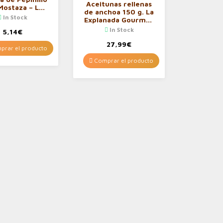
Aceitunas rellenas
Mostaza – La
de anchoa 150 g. La
nata (340 g)
In Stock
Explanada Gourmet
[PACK DE 15
In Stock
5,14
€
UNIDADES]
27,99
€
rar el producto
Comprar el producto