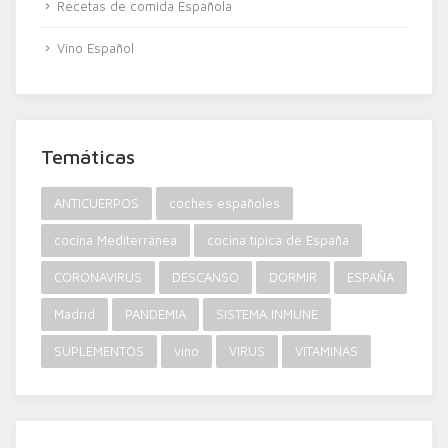
Recetas de comida Española
Vino Español
Temáticas
ANTICUERPOS
coches españoles
cocina Mediterránea
cocina típica de España
CORONAVIRUS
DESCANSO
DORMIR
ESPAÑA
Madrid
PANDEMIA
SISTEMA INMUNE
SUPLEMENTOS
vino
VIRUS
VITAMINAS