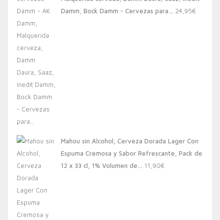
20,00€.
13,88€.
Damm, Bock Damm - Cervezas para…
24,95
€
Mahou sin Alcohol, Cerveza Dorada Lager Con
Espuma Cremosa y Sabor Refrescante, Pack de
12 x 33 cl, 1% Volumen de…
11,90
€