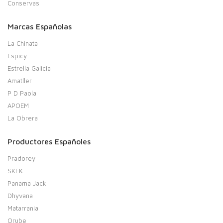
Conservas
Marcas Españolas
La Chinata
Espicy
Estrella Galicia
Amatller
P D Paola
APOEM
La Obrera
Productores Españoles
Pradorey
SKFK
Panama Jack
Dhyvana
Matarrania
Orube