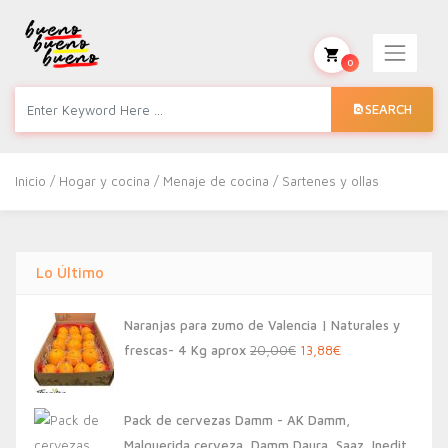
0
SEARCH
Inicio
/
Hogar y cocina
/
Menaje de cocina
/ Sartenes y ollas
Lo Último
Naranjas para zumo de Valencia | Naturales y
El
El
frescas- 4 Kg aprox
20,00
€
13,88
€
precio
precio
original
actual
Pack de cervezas Damm - AK Damm,
era:
es:
Malquerida cerveza, Damm Daura, Saaz, Inedit