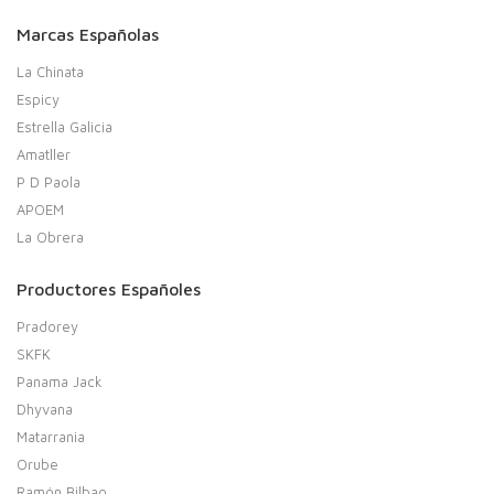
Marcas Españolas
La Chinata
Espicy
Estrella Galicia
Amatller
P D Paola
APOEM
La Obrera
Productores Españoles
Pradorey
SKFK
Panama Jack
Dhyvana
Matarrania
Orube
Ramón Bilbao