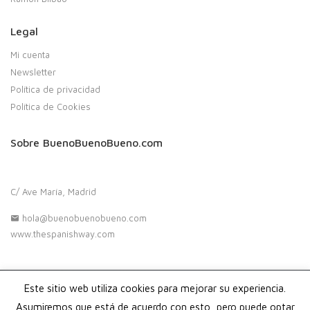
Legal
Mi cuenta
Newsletter
Política de privacidad
Política de Cookies
Sobre BuenoBuenoBueno.com
C/ Ave María, Madrid
hola@buenobuenobueno.com
www.thespanishway.com
Este sitio web utiliza cookies para mejorar su experiencia.
Copyright 2020. Buenobuenobueno.com - Todos los derechos
reservados
Asumiremos que está de acuerdo con esto, pero puede optar