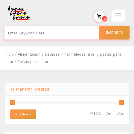
0
SEARCH
Inicio
/
Alimentación y bebidas
/
Mermeladas, miel y pastas para
untar
/ Salsas para untar
Filtrar Por Precios
Preci
Preci
Precio:
10€
—
20€
FILTRAR
míni
máxi