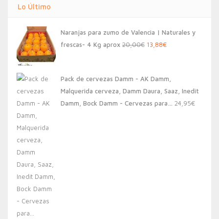
Lo Último
Naranjas para zumo de Valencia | Naturales y
El
El
frescas- 4 Kg aprox
20,00
€
13,88
€
precio
precio
original
actual
Pack de cervezas Damm - AK Damm,
era:
es:
Malquerida cerveza, Damm Daura, Saaz, Inedit
20,00€.
13,88€.
Damm, Bock Damm - Cervezas para…
24,95
€