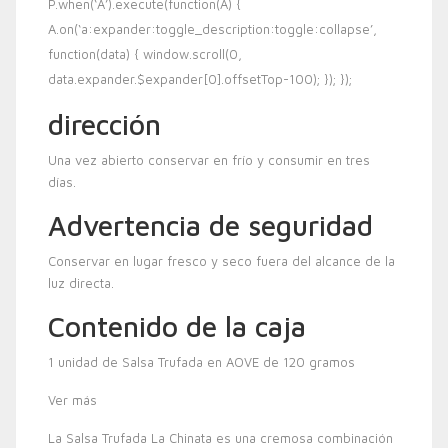
P.when(‘A’).execute(function(A) {
A.on(‘a:expander:toggle_description:toggle:collapse’,
function(data) { window.scroll(0,
data.expander.$expander[0].offsetTop-100); }); });
dirección
Una vez abierto conservar en frío y consumir en tres
días.
Advertencia de seguridad
Conservar en lugar fresco y seco fuera del alcance de la
luz directa.
Contenido de la caja
1 unidad de Salsa Trufada en AOVE de 120 gramos
Ver más
La Salsa Trufada La Chinata es una cremosa combinación