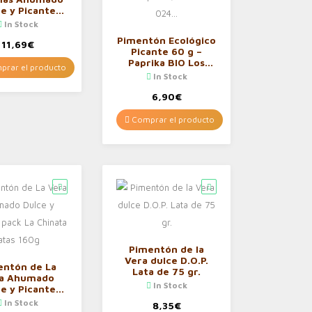
e y Picante
 La Chinata
In Stock
linillo 24g
Pimentón Ecológico
11,69
€
Picante 60 g –
Paprika BIO Los
rar el producto
Novios Organic
In Stock
Gourmet: cultivado
y envasado en
6,90
€
España (ES-ECO-
024…
Comprar el producto
Pimentón de la
Vera dulce D.O.P.
entón de La
Lata de 75 gr.
a Ahumado
In Stock
e y Picante
 La Chinata
In Stock
8,35
€
atas 160g