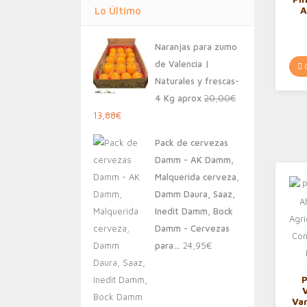
A
Lo Último
Pa
Naranjas para zumo
de Valencia |
C
Naturales y frescas-
4 Kg aprox
20,00
€
El
El
13,88
€
precio
precio
Pack de cervezas
original
actual
Damm - AK Damm,
era:
es:
Malquerida cerveza,
20,00€.
13,88€.
Damm Daura, Saaz,
Inedit Damm, Bock
Damm - Cervezas
para…
24,95
€
P
Va