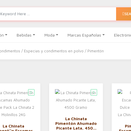
SE
ón
Bebidas
Moda
Marcas Españolas
Electróni
condimentos
/
Especias y condimentos en polvo
/ Pimentón
La Chinata
Pimentón Ahumado
La Chinata
Pi
Picante Lata, 4500
ment󮠅n Escamas
Esca