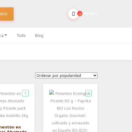
My Cart
ARCH
0
ca
Todo
Blog
mentón en
mas Ahumado