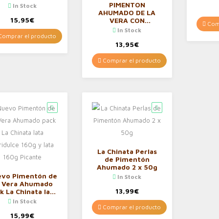
Bolsa de 1 kg
PIMENTON
In Stock
ondimento Sin
AHUMADO DE LA
luten Formato
15,95
€
VERA CON
Comp
Ahorro
DENOMINACIÓN DE
In Stock
ORIGEN PROTEGIDA.
omprar el producto
3 LATAS DE 75 G
13,95
€
DULCE Y UNA LATA
DE 75 G PICANTE
Comprar el producto
La Chinata Perlas
de Pimentón
Ahumado 2 x 50g
vo Pimentón de
In Stock
a Vera Ahumado
13,99
€
k La Chinata lata
gridulce 160g y
In Stock
ta 160g Picante
Comprar el producto
15,99
€