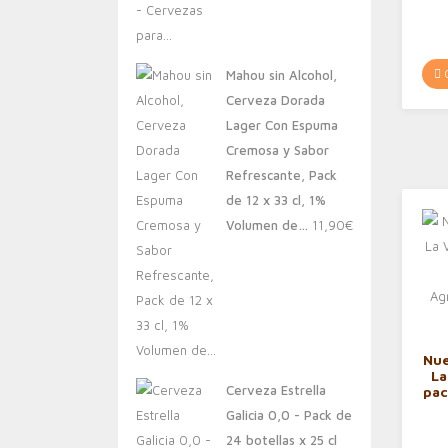
C
G
C
Mahou sin Alcohol,
Cerveza Dorada
Lager Con Espuma
Cremosa y Sabor
Refrescante, Pack
de 12 x 33 cl, 1%
Volumen de…
11,90
€
Nue
L
Cerveza Estrella
pac
A
Galicia 0,0 - Pack de
la
24 botellas x 25 cl