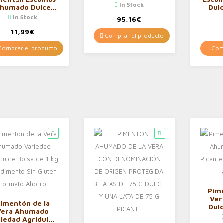
Gramo
In Stock
humado Dulce
Dulc
ck La Chinata 2
pack
In Stock
95,16
€
Molinillos 24G
mo
11,99
€
Comprar el producto
omprar el producto
Comp
Pim
Ver
imentón de la
Dulc
Vera Ahumado
pack
riedad Agridulce
l