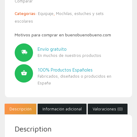
Comparar
Categorías:
Equipaje
,
Mochilas, estuches y sets
escolares
Motivos para comprar en buenobuenobueno.com
Envío gratuíto
En muchos de nuestros productos
100% Productos Españoles
Fabricados, diseñados o producidos en
España
Descripción
Información adicional
Valoraciones (0)
Description