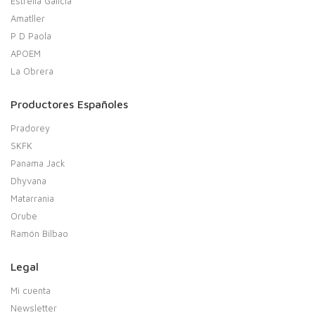
Estrella Galicia
Amatller
P D Paola
APOEM
La Obrera
Productores Españoles
Pradorey
SKFK
Panama Jack
Dhyvana
Matarrania
Orube
Ramón Bilbao
Legal
Mi cuenta
Newsletter