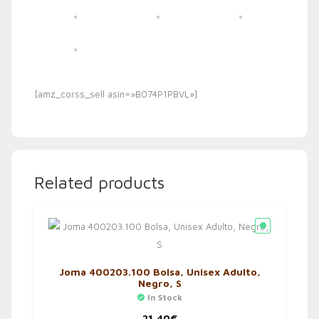
[amz_corss_sell asin=»B074P1PBVL»]
Related products
Joma 400203.100 Bolsa, Unisex Adulto,
Negro, S
In Stock
21,40
€