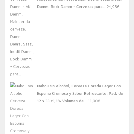
20,00€.
13,88€.
Damm, Bock Damm - Cervezas para…
24,95
€
Mahou sin Alcohol, Cerveza Dorada Lager Con
Espuma Cremosa y Sabor Refrescante, Pack de
12 x 33 cl, 1% Volumen de…
11,90
€