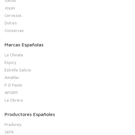
Salsas
Joyas
Cervezas
Dulces
Conservas
Marcas Españolas
La Chinata
Espicy
Estrella Galicia
Amatller
P D Paola
APOEM
La Obrera
Productores Españoles
Pradorey
SKFK