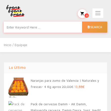
0
SEARCH
Inicio
/ Equipaje
Lo Último
Naranjas para zumo de Valencia | Naturales y
El
El
frescas- 4 Kg aprox
20,00
€
13,88
€
precio
precio
original
actual
Pack de cervezas Damm - AK Damm,
era:
es:
Malquerida cerveza, Damm Daura, Saaz, Inedit