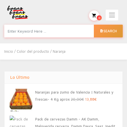
0
SEARCH
Inicio
/ Color del producto / Naranja
Lo Último
Naranjas para zumo de Valencia | Naturales y
El
El
frescas- 4 Kg aprox
20,00
€
13,88
€
precio
precio
original
actual
Pack de cervezas Damm - AK Damm,
era:
es:
Malquerida cerveza, Damm Daura, Saaz, Inedit