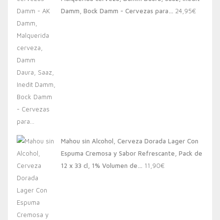
20,00€.
13,88€.
Damm, Bock Damm - Cervezas para…
24,95
€
Mahou sin Alcohol, Cerveza Dorada Lager Con
Espuma Cremosa y Sabor Refrescante, Pack de
12 x 33 cl, 1% Volumen de…
11,90
€