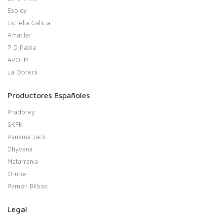
Espicy
Estrella Galicia
Amatller
P D Paola
APOEM
La Obrera
Productores Españoles
Pradorey
SKFK
Panama Jack
Dhyvana
Matarrania
Orube
Ramón Bilbao
Legal