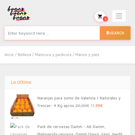
0
SEARCH
Inicio
/
Belleza
/
Manicura y pedicura
/ Manos y pies
Lo Último
Naranjas para zumo de Valencia | Naturales y
El
El
frescas- 4 Kg aprox
20,00
€
13,88
€
precio
precio
original
actual
Pack de cervezas Damm - AK Damm,
era:
es:
Malquerida cerveza, Damm Daura, Saaz, Inedit