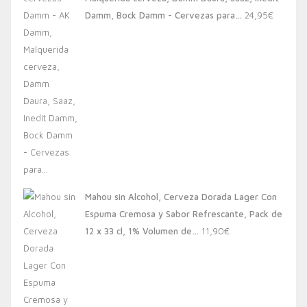
20,00€.
13,88€.
Damm, Bock Damm - Cervezas para…
24,95
€
Mahou sin Alcohol, Cerveza Dorada Lager Con
Espuma Cremosa y Sabor Refrescante, Pack de
12 x 33 cl, 1% Volumen de…
11,90
€