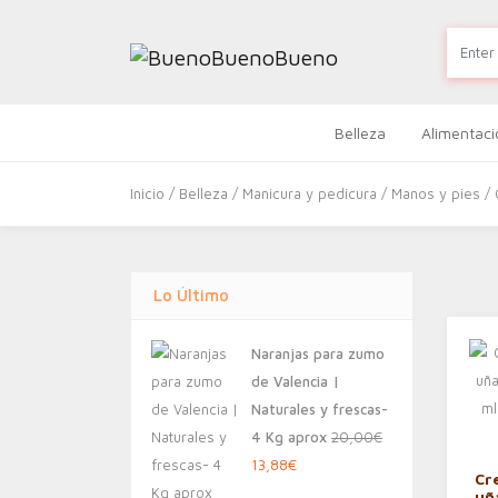
Belleza
Alimentaci
Inicio
/
Belleza
/
Manicura y pedicura
/
Manos y pies
/ 
Lo Último
Naranjas para zumo
de Valencia |
Naturales y frescas-
4 Kg aprox
20,00
€
El
El
13,88
€
Cr
precio
precio
uñ