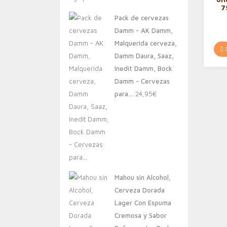
7
original
actual
Pack de cervezas
era:
es:
Damm - AK Damm,
20,00€.
13,88€.
Malquerida cerveza,
C
Damm Daura, Saaz,
Inedit Damm, Bock
Damm - Cervezas
para…
24,95
€
Mahou sin Alcohol,
Cerveza Dorada
Lager Con Espuma
Cremosa y Sabor