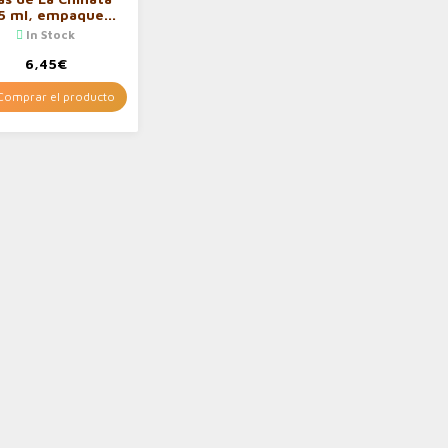
5 ml, empaque
puede variar
In Stock
6,45
€
omprar el producto