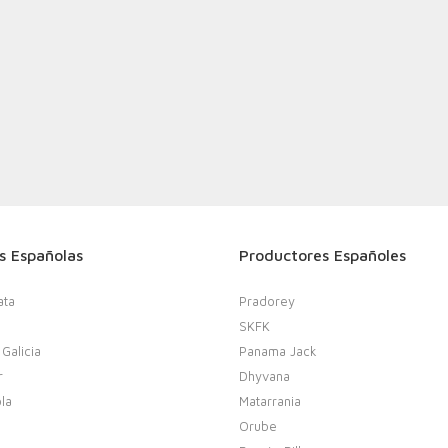
s Españolas
Productores Españoles
ata
Pradorey
SKFK
 Galicia
Panama Jack
r
Dhyvana
la
Matarrania
Orube