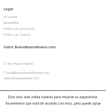
Legal
Mi cuenta
Newsletter
Política de privacidad
Política de Cookies
Sobre BuenoBuenoBueno.com
C/ Ave María, Madrid
hola@buenobuenobueno.com
www.thespanishway.com
Este sitio web utiliza cookies para mejorar su experiencia.
Copyright 2020. Buenobuenobueno.com - Todos los derechos
reservados
Asumiremos que está de acuerdo con esto, pero puede optar