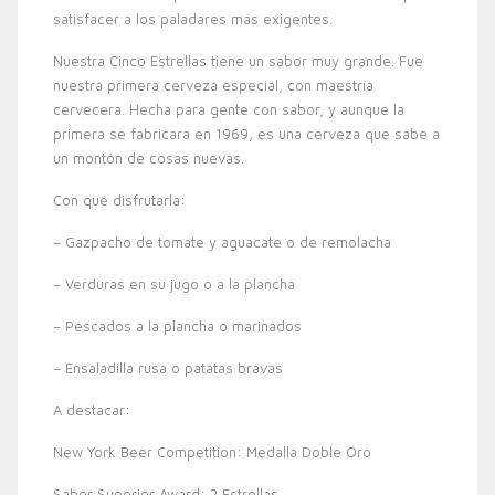
satisfacer a los paladares más exigentes.
Nuestra Cinco Estrellas tiene un sabor muy grande. Fue
nuestra primera cerveza especial, con maestría
cervecera. Hecha para gente con sabor, y aunque la
primera se fabricara en 1969, es una cerveza que sabe a
un montón de cosas nuevas.
Con qué disfrutarla:
– Gazpacho de tomate y aguacate o de remolacha
– Verduras en su jugo o a la plancha
– Pescados a la plancha o marinados
– Ensaladilla rusa o patatas bravas
A destacar:
New York Beer Competition: Medalla Doble Oro
Sabor Superior Award: 2 Estrellas