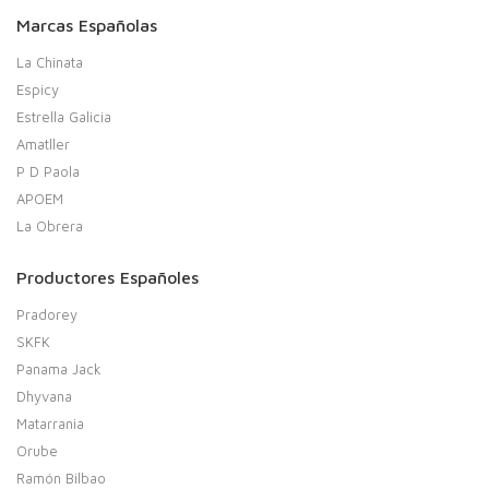
Marcas Españolas
La Chinata
Espicy
Estrella Galicia
Amatller
P D Paola
APOEM
La Obrera
Productores Españoles
Pradorey
SKFK
Panama Jack
Dhyvana
Matarrania
Orube
Ramón Bilbao