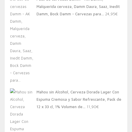
era:
es:
Malquerida cerveza, Damm Daura, Saaz, Inedit
20,00€.
13,88€.
Damm, Bock Damm - Cervezas para…
24,95
€
Mahou sin Alcohol, Cerveza Dorada Lager Con
Espuma Cremosa y Sabor Refrescante, Pack de
12 x 33 cl, 1% Volumen de…
11,90
€