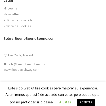
Legal
Mi cuenta
Newsletter
Política de privacidad
Política de Cookies
Sobre BuenoBuenoBueno.com
C/ Ave María, Madrid
hola@buenobuenobueno.com
www.thespanishway.com
Este sitio web utiliza cookies para mejorar su experiencia.
Copyright 2020. Buenobuenobueno.com - Todos los derechos
reservados
Asumiremos que está de acuerdo con esto, pero puede optar
por no participar si lo desea.
Ajustes
ACEPTAR