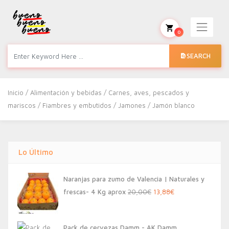
0
SEARCH
Inicio
/
Alimentación y bebidas
/
Carnes, aves, pescados y
mariscos
/
Fiambres y embutidos
/
Jamones
/ Jamón blanco
Lo Último
Naranjas para zumo de Valencia | Naturales y
El
El
frescas- 4 Kg aprox
20,00
€
13,88
€
precio
precio
original
actual
Pack de cervezas Damm - AK Damm,