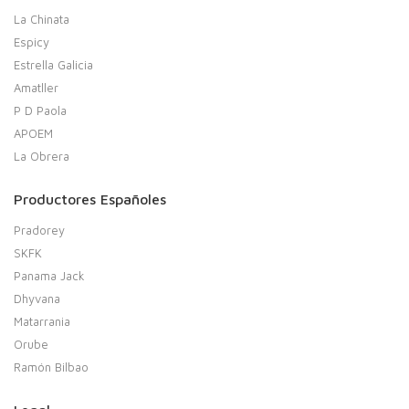
La Chinata
Espicy
Estrella Galicia
Amatller
P D Paola
APOEM
La Obrera
Productores Españoles
Pradorey
SKFK
Panama Jack
Dhyvana
Matarrania
Orube
Ramón Bilbao