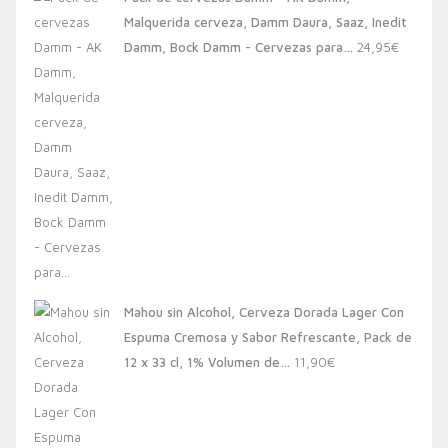
era:
es:
Malquerida cerveza, Damm Daura, Saaz, Inedit
20,00€.
13,88€.
Damm, Bock Damm - Cervezas para…
24,95
€
Mahou sin Alcohol, Cerveza Dorada Lager Con
Espuma Cremosa y Sabor Refrescante, Pack de
12 x 33 cl, 1% Volumen de…
11,90
€