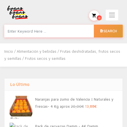
0
SEARCH
Inicio
/
Alimentación y bebidas
/
Frutas deshidratadas, frutos secos
y semillas
/ Frutos secos y semillas
Lo Último
Naranjas para zumo de Valencia | Naturales y
El
El
frescas- 4 Kg aprox
20,00
€
13,88
€
precio
precio
original
actual
Pack de cervezas Damm - AK Damm,