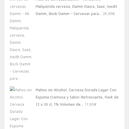
era:
es:
Malquerida cerveza, Damm Daura, Saaz, Inedit
20,00€.
13,88€.
Damm, Bock Damm - Cervezas para…
24,95
€
Mahou sin Alcohol, Cerveza Dorada Lager Con
Espuma Cremosa y Sabor Refrescante, Pack de
12 x 33 cl, 1% Volumen de…
11,90
€