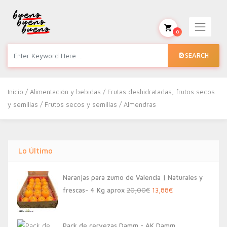
0
SEARCH
Inicio
/
Alimentación y bebidas
/
Frutas deshidratadas, frutos secos
y semillas
/
Frutos secos y semillas
/ Almendras
Lo Último
Naranjas para zumo de Valencia | Naturales y
El
El
frescas- 4 Kg aprox
20,00
€
13,88
€
precio
precio
original
actual
Pack de cervezas Damm - AK Damm,