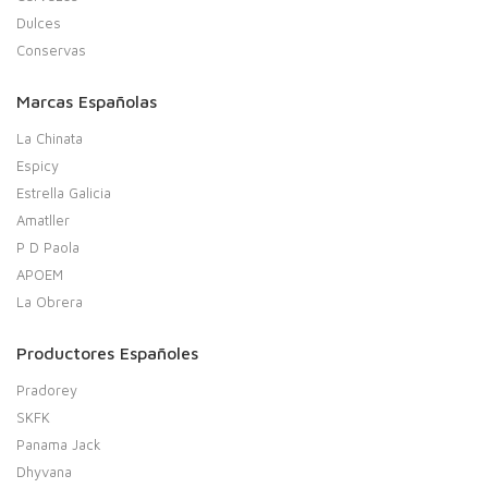
Dulces
Conservas
Marcas Españolas
La Chinata
Espicy
Estrella Galicia
Amatller
P D Paola
APOEM
La Obrera
Productores Españoles
Pradorey
SKFK
Panama Jack
Dhyvana