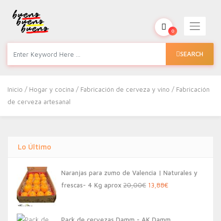
0
SEARCH
Inicio
/
Hogar y cocina
/
Fabricación de cerveza y vino
/ Fabricación
de cerveza artesanal
Lo Último
Naranjas para zumo de Valencia | Naturales y
El
El
frescas- 4 Kg aprox
20,00
€
13,88
€
precio
precio
original
actual
Pack de cervezas Damm - AK Damm,