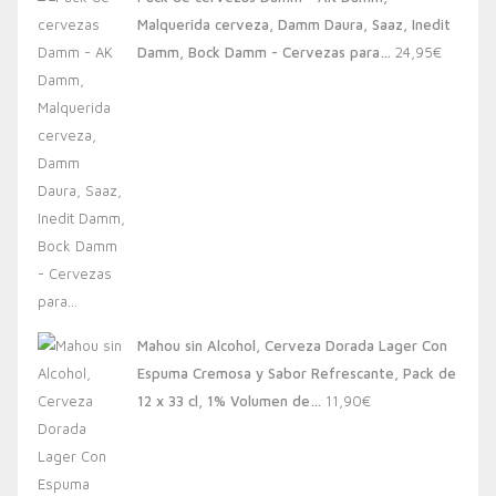
era:
es:
Malquerida cerveza, Damm Daura, Saaz, Inedit
20,00€.
13,88€.
Damm, Bock Damm - Cervezas para…
24,95
€
Mahou sin Alcohol, Cerveza Dorada Lager Con
Espuma Cremosa y Sabor Refrescante, Pack de
12 x 33 cl, 1% Volumen de…
11,90
€