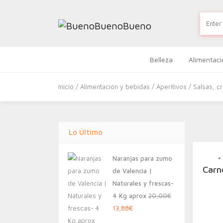
Belleza
Alimentaci
Inicio
/
Alimentación y bebidas
/
Aperitivos
/
Salsas, c
Lo Último
Naranjas para zumo
Car
de Valencia |
Naturales y frescas-
4 Kg aprox
20,00
€
El
El
13,88
€
precio
precio