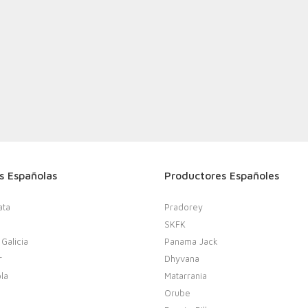
s Españolas
Productores Españoles
ata
Pradorey
SKFK
 Galicia
Panama Jack
r
Dhyvana
la
Matarrania
Orube