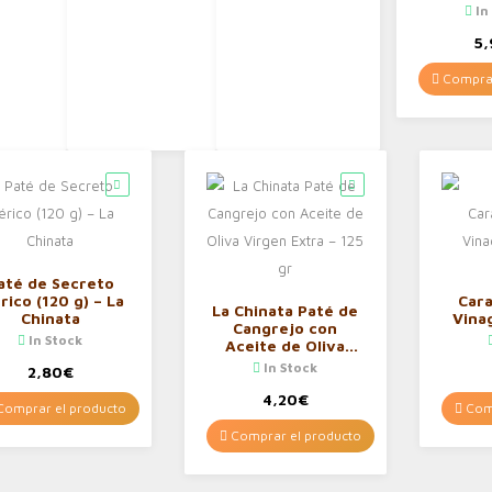
In
5,
Comprar
até de Secreto
rico (120 g) – La
Cara
La Chinata Paté de
Chinata
Vina
Cangrejo con
In Stock
Aceite de Oliva
Virgen Extra – 125
In Stock
2,80
€
gr
4,20
€
omprar el producto
Comp
Comprar el producto