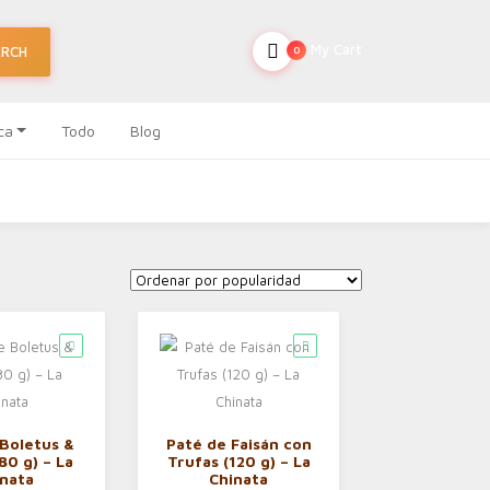
My Cart
ARCH
0
ca
Todo
Blog
 Boletus &
Paté de Faisán con
80 g) – La
Trufas (120 g) – La
inata
Chinata