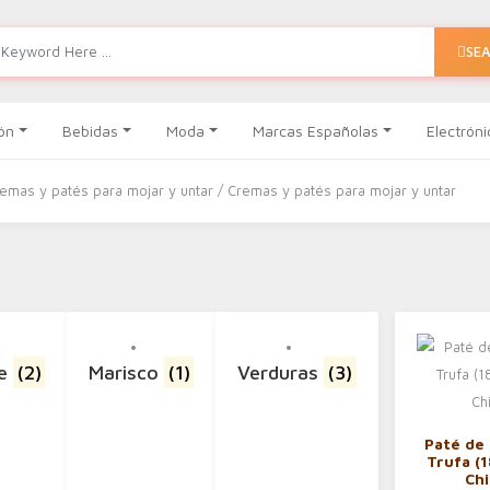
SE
ón
Bebidas
Moda
Marcas Españolas
Electróni
remas y patés para mojar y untar
/ Cremas y patés para mojar y untar
ne
(2)
Marisco
(1)
Verduras
(3)
Paté de
Trufa (1
Ch