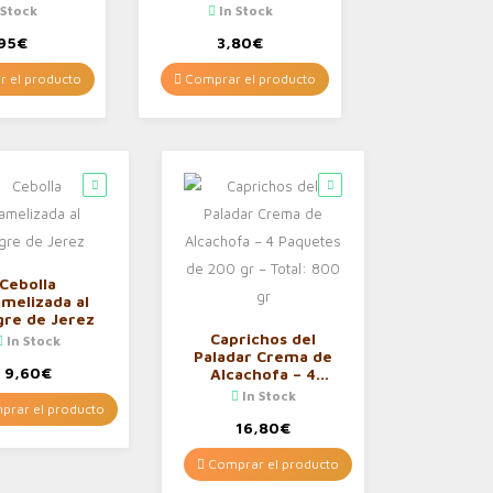
 Stock
In Stock
95
€
3,80
€
 el producto
Comprar el producto
Cebolla
melizada al
gre de Jerez
Caprichos del
In Stock
Paladar Crema de
9,60
€
Alcachofa – 4
Paquetes de 200 gr
In Stock
– Total: 800 gr
rar el producto
16,80
€
Comprar el producto