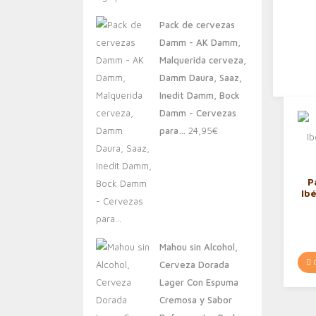
original
actual
Pack de cervezas
era:
es:
Damm - AK Damm,
20,00€.
13,88€.
Malquerida cerveza,
Damm Daura, Saaz,
Inedit Damm, Bock
Damm - Cervezas
para…
24,95
€
P
Ibé
Mahou sin Alcohol,
C
Cerveza Dorada
Lager Con Espuma
Cremosa y Sabor