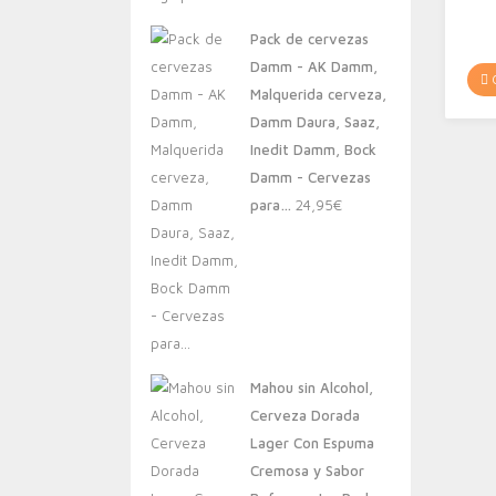
original
actual
Pack de cervezas
era:
es:
Damm - AK Damm,
20,00€.
13,88€.
C
Malquerida cerveza,
Damm Daura, Saaz,
Inedit Damm, Bock
Damm - Cervezas
para…
24,95
€
Mahou sin Alcohol,
Cerveza Dorada
Lager Con Espuma
Cremosa y Sabor