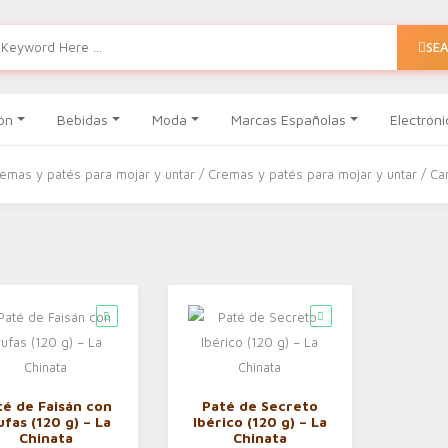
SE
ón
Bebidas
Moda
Marcas Españolas
Electróni
remas y patés para mojar y untar
/
Cremas y patés para mojar y untar
/ Ca
té de Faisán con
Paté de Secreto
ufas (120 g) – La
Ibérico (120 g) – La
Chinata
Chinata