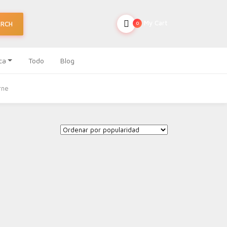
My Cart
ARCH
0
ca
Todo
Blog
rne