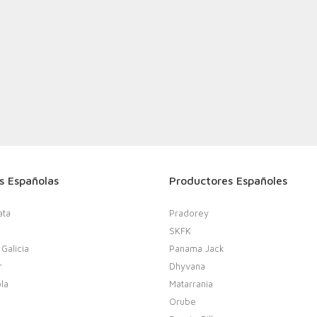
s Españolas
Productores Españoles
ata
Pradorey
SKFK
 Galicia
Panama Jack
r
Dhyvana
la
Matarrania
Orube