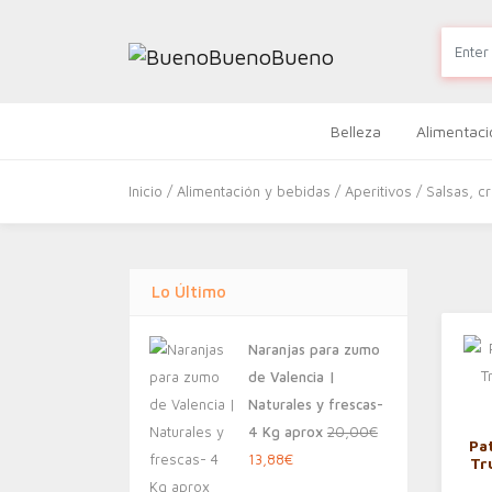
Belleza
Alimentaci
Inicio
/
Alimentación y bebidas
/
Aperitivos
/
Salsas, c
Lo Último
Naranjas para zumo
de Valencia |
Naturales y frescas-
4 Kg aprox
20,00
€
Pa
El
El
13,88
€
Tr
precio
precio