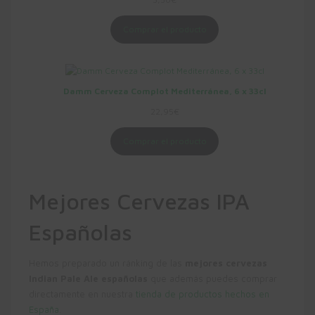
Comprar el producto
Damm Cerveza Complot Mediterránea, 6 x 33cl
22,95
€
Comprar el producto
Mejores Cervezas IPA
Españolas
Hemos preparado un ránking de las
mejores cervezas
Indian Pale Ale españolas
que además puedes comprar
directamente en nuestra
tienda de productos hechos en
España
.