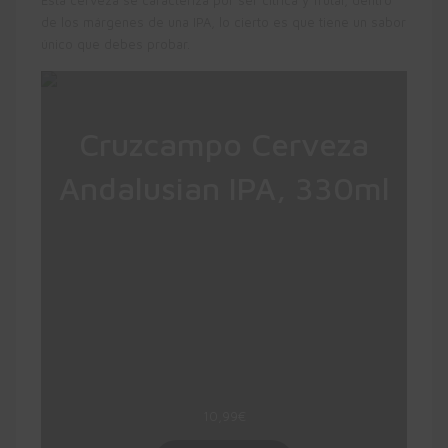
de los márgenes de una IPA, lo cierto es que tiene un sabor
único que debes probar.
Cruzcampo Cerveza
Andalusian IPA, 330ml
Cerveza ale tipo pale ale
De cuerpo ligero, sabor refrescante y con
toques cítricos. Arreglá pero informal. Su
aroma frutal la dota de una enorme
bebestibilidad y un no sé qué que qué sé
yo
Combina las maltas Pilsen, Caramel y
Munich, los lúpulos Perle, Mosaic y Citra y
levadura Ale
10,99
€