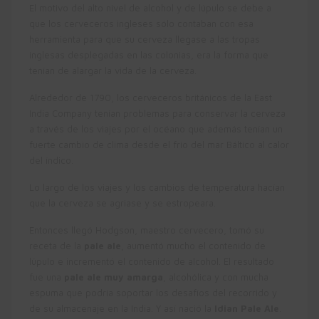
El motivo del alto nivel de alcohol y de lúpulo se debe a
que los cerveceros ingleses sólo contaban con esa
herramienta para que su cerveza llegase a las tropas
inglesas desplegadas en las colonias, era la forma que
tenían de alargar la vida de la cerveza.
Alrededor de 1790, los cerveceros británicos de la East
India Company tenían problemas para conservar la cerveza
a través de los viajes por el océano que además tenían un
fuerte cambio de clima desde el frío del mar Báltico al calor
del índico.
Lo largo de los viajes y los cambios de temperatura hacían
que la cerveza se agriase y se estropeara.
Entonces llegó Hodgson, maestro cervecero, tomó su
receta de la
pale ale
, aumentó mucho el contenido de
lúpulo e incrementó el contenido de alcohol. El resultado
fue una
pale ale muy amarga
, alcohólica y con mucha
espuma que podría soportar los desafíos del recorrido y
de su almacenaje en la India. Y así nació la
Idian Pale Ale
.