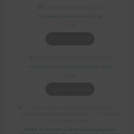
Cruzcampo Cerveza IPA – 330 ml
1,95
€
Clos
this
Apúntate en nuestra lista de correo y recibe ofertas
Comprar el producto
exclusivas en tu email.
modu
Paco
Nombre
Cruzcampo Cerveza Andalusian IPA, 330ml
paco@example.com
10,99
€
Email
Guardar
Comprar el producto
No mostrármelo más.
CEREX- Pack 4 Cervezas Artesanas Españolas–
Cerveza de Andares (IPA Jamón Ibérico) – Cervezas