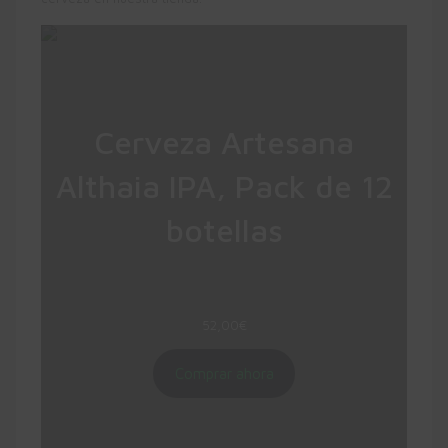
Cerveza Artesana
Althaia IPA, Pack de 12
botellas
Pack de 12 botellas de Althaia IPA
Estilo: AMERICAN IPA
52,00
€
Comprar ahora