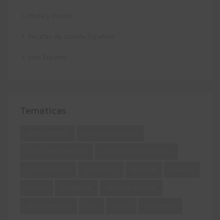
Moda y diseño
Recetas de comida Española
Vino Español
Temáticas
ANTICUERPOS
coches españoles
cocina Mediterránea
cocina típica de España
CORONAVIRUS
DESCANSO
DORMIR
ESPAÑA
Madrid
PANDEMIA
SISTEMA INMUNE
SUPLEMENTOS
vino
VIRUS
VITAMINAS