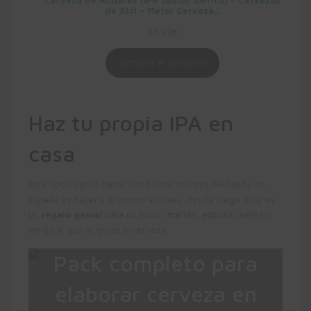
de 33cl – Mejor Cerveza…
26,99
€
Comprar el producto
Haz tu propia IPA en
casa
Otra opción para tomar una buena cerveza IPA hecha en
España es hacerla tú mismo en casa. Desde luego éste es
un
regalo genial
para un novio, marido, esposa, amiga o
amigo al que le guste la cerveza.
Pack completo para
elaborar cerveza en