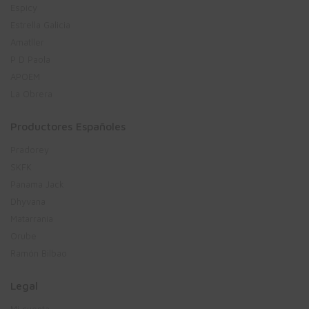
Espicy
Estrella Galicia
Amatller
P D Paola
APOEM
La Obrera
Productores Españoles
Pradorey
SKFK
Panama Jack
Dhyvana
Matarrania
Orube
Ramón Bilbao
Legal
Mi cuenta