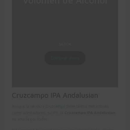
Volumen de Alcohol
Cerveza estilo India Pale Ale de alta
fermentación
Color ámbar
Mejor cerveza IPA de España por los World
Beer Award 2019
54,90
€
Comprar ahora
Cruzcampo IPA Andalusian
Aunque la cerveza
Cruzcampo
tiene tantos detractores
como admiradores, su IPA, la
Cruzcampo IPA Andalusian
es amada por todos.
Esta cerveza se caracteriza por ser cítrica y frutal, dentro