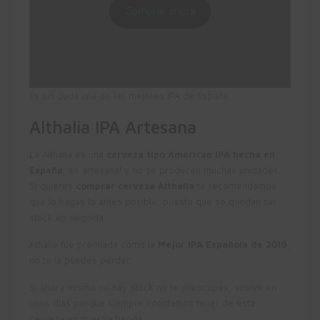
Comprar ahora
Es sin duda una de las mejores IPA de España.
Althalia IPA Artesana
La Althalia es una
cerveza tipo American IPA hecha en
España
, es artesanal y no se producen muchas unidades.
Si quieres
comprar cerveza Althalia
te recomendamos
que lo hagas lo antes posible, puesto que se quedan sin
stock en seguida.
Athalia fue premiada como la
Mejor IPA Española de 2019
,
no te la puedes perder.
Si ahora mismo no hay stock no te preocupes, vuelve en
unos días porque siempre intentamos tener de esta
cerveza en nuestra tienda.