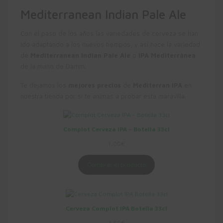
Mediterranean Indian Pale Ale
Con el paso de los años las variedades de cerveza se han
ido adaptando a los nuevos tiempos, y así nace la variedad
de
Mediterranean Indian Pale Ale
o
IPA Mediterránea
de la mano de Damm.
Te dejamos los
mejores precios
de
Mediterran IPA
en
nuestra tienda por si te animas a probar esta maravilla.
Complot Cerveza IPA – Botella 33cl
1,00
€
Comprar el producto
Cerveza Complot IPA Botella 33cl
3,50
€