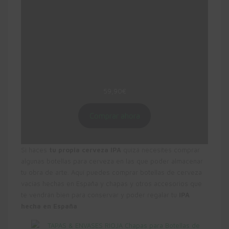
para sentar a la mesa. 5,6 % ABV. Color 16
EBC. Amargor 27 IBU.
? ¿Qué nos hace diferentes? Con los kits y
recargas Cervezanía vas a elaborar cerveza
artesana con la mejor malta del mundo,
malta The Swaen, la misma que usan las
mejores cerveceras. Máxima calidad en tus
fogones.
59,90
€
Comprar ahora
Si haces
tu propia cerveza IPA
quizá necesites comprar
algunas botellas para cerveza en las que poder almacenar
tu obra de arte. Aquí puedes comprar botellas de cerveza
vacías hechas en España y chapas y otros accesorios que
te vendrán bien para conservar y poder regalar tu
IPA
hecha en España