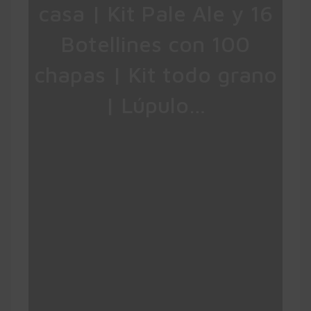
casa | Kit Pale Ale y 16
Botellines con 100
chapas | Kit todo grano
| Lúpulo…
➡️ Pack completo para elaborar cerveza
artesana en casa. Kit Pale Ale y Set de
botellines y chapas. Todos los materiales
reutilizables. ¿Más cerveza artesana? ? Muy
fácil: elige la recarga de materias primas de
la receta que desees.
? Con esta receta elaborarás una cerveza
de color ambarino intenso y espuma blanca.
En nariz se fusionan las notas afrutadas
características de las cervezas de
fermentación alta con los recuerdos de la
malta caramelizada. Se trata de una cerveza
muy equilibrada, ligera y de trago largo. Una
cerveza para todos. Una cerveza pensada