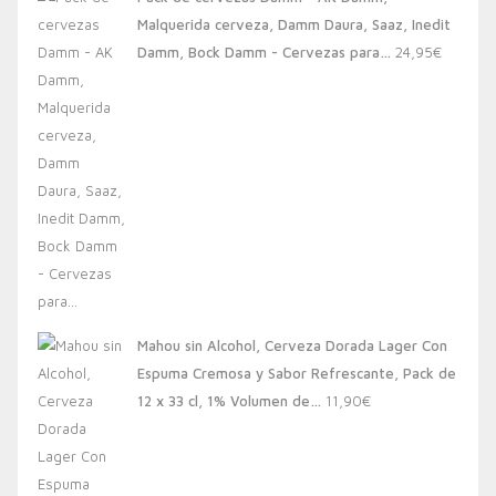
era:
es:
Malquerida cerveza, Damm Daura, Saaz, Inedit
20,00€.
13,88€.
Damm, Bock Damm - Cervezas para…
24,95
€
Mahou sin Alcohol, Cerveza Dorada Lager Con
Espuma Cremosa y Sabor Refrescante, Pack de
12 x 33 cl, 1% Volumen de…
11,90
€