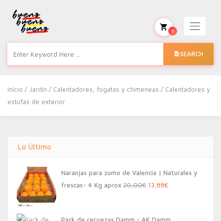
0
SEARCH
Inicio
/
Jardín
/
Calentadores, fogatas y chimeneas
/ Calentadores y
estufas de exterior
Lo Último
Naranjas para zumo de Valencia | Naturales y
El
El
frescas- 4 Kg aprox
20,00
€
13,88
€
precio
precio
original
actual
Pack de cervezas Damm - AK Damm,