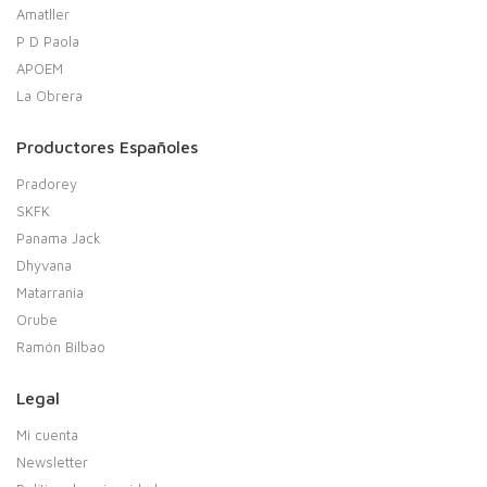
Amatller
P D Paola
APOEM
La Obrera
Productores Españoles
Pradorey
SKFK
Panama Jack
Dhyvana
Matarrania
Orube
Ramón Bilbao
Legal
Mi cuenta
Newsletter