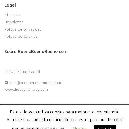
Legal
Mi cuenta
Newsletter
Política de privacidad
Política de Cookies
Sobre BuenoBuenoBueno.com
C/ Ave María, Madrid
hola@buenobuenobueno.com
www.thespanishway.com
Este sitio web utiliza cookies para mejorar su experiencia.
Copyright 2020. Buenobuenobueno.com - Todos los derechos
reservados
Asumiremos que está de acuerdo con esto, pero puede optar
por no participar si lo desea.
Ajustes