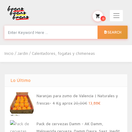
0
SEARCH
Inicio
/
Jardín
/ Calentadores, fogatas y chimeneas
Lo Último
Naranjas para zumo de Valencia | Naturales y
El
El
frescas- 4 Kg aprox
20,00
€
13,88
€
precio
precio
original
actual
Pack de cervezas Damm - AK Damm,
era:
es:
Malquerida cerveza, Damm Daura, Saaz, Inedit