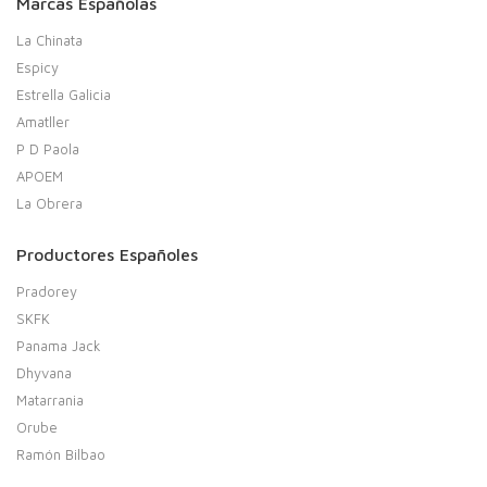
Marcas Españolas
La Chinata
Espicy
Estrella Galicia
Amatller
P D Paola
APOEM
La Obrera
Productores Españoles
Pradorey
SKFK
Panama Jack
Dhyvana
Matarrania
Orube
Ramón Bilbao