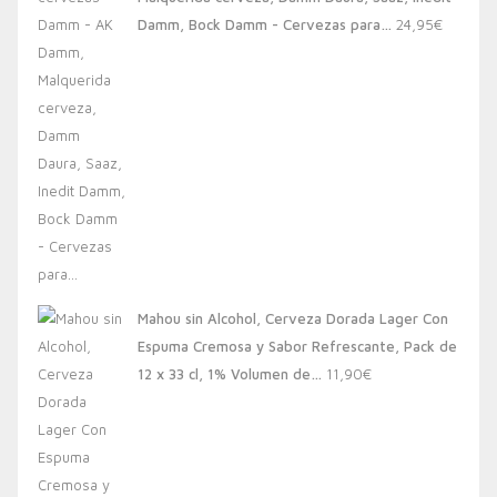
20,00€.
13,88€.
Damm, Bock Damm - Cervezas para…
24,95
€
Mahou sin Alcohol, Cerveza Dorada Lager Con
Espuma Cremosa y Sabor Refrescante, Pack de
12 x 33 cl, 1% Volumen de…
11,90
€