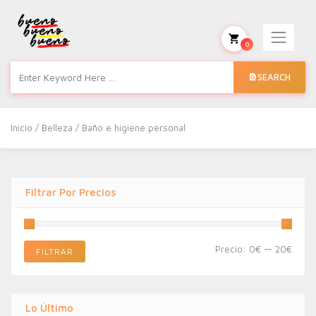
0
SEARCH
Inicio
/
Belleza
/ Baño e higiene personal
Filtrar Por Precios
Preci
Preci
Precio:
0€
—
20€
FILTRAR
míni
máxi
Lo Último