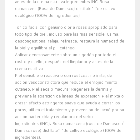
antes de la crema nutritiva Ingredientes INCI Rosa
damascena (Rosa de Damasco) distillate*. *de cultivo
ecológico (100% de ingredientes)
Tónico facial con genuino olor a rosas apropiado para
todo tipo de piel, incluso para las más sensible. Calma,
descongestiona, relaja, refresca, restaura la humedad de
la piel y equilibra el pH cutáneo.
Aplicar generosamente sobre un algodón por todo el
rostro y cuello, después del limpiador y antes de la
crema nutritiva.
Piel sensible o reactiva o con rosácea: no irrita, de
acción vasoconstrictora que reduce el enrojecimiento
cutáneo. Piel seca o madura: Regenera la dermis y
previene la aparición de líneas de expresión. Piel mixta o
grasa: efecto astringente suave que ayuda a cerrar los
poros, útil en el tratamiento y prevención del acné por su
acción bactericida y reguladora del sebo.
Ingredientes (INCI): Rosa damascena (rosa de Damasco /
Damasc rose) distillate*. *de cultivo ecológico (100% de
ingredientes).