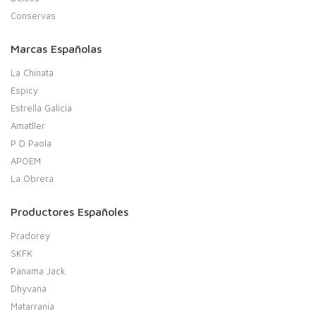
Conservas
Marcas Españolas
La Chinata
Espicy
Estrella Galicia
Amatller
P D Paola
APOEM
La Obrera
Productores Españoles
Pradorey
SKFK
Panama Jack
Dhyvana
Matarrania