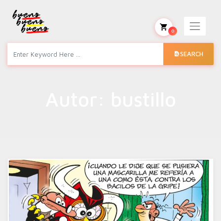
0
SEARCH
Autor:
bustillo