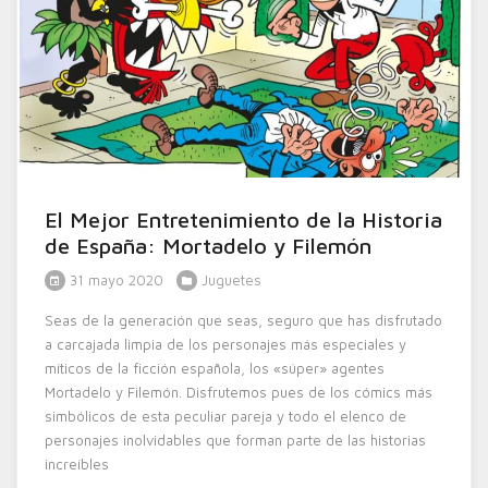
El Mejor Entretenimiento de la Historia
de España: Mortadelo y Filemón
31 mayo 2020
Juguetes
Seas de la generación que seas, seguro que has disfrutado
a carcajada limpia de los personajes más especiales y
míticos de la ficción española, los «súper» agentes
Mortadelo y Filemón. Disfrutemos pues de los cómics más
simbólicos de esta peculiar pareja y todo el elenco de
personajes inolvidables que forman parte de las historias
increíbles