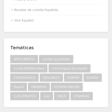
Recetas de comida Española
Vino Español
Temáticas
ANTICUERPOS
coches españoles
cocina Mediterránea
cocina típica de España
CORONAVIRUS
DESCANSO
DORMIR
ESPAÑA
Madrid
PANDEMIA
SISTEMA INMUNE
SUPLEMENTOS
vino
VIRUS
VITAMINAS