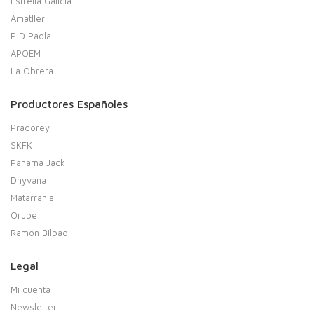
Estrella Galicia
Amatller
P D Paola
APOEM
La Obrera
Productores Españoles
Pradorey
SKFK
Panama Jack
Dhyvana
Matarrania
Orube
Ramón Bilbao
Legal
Mi cuenta
Newsletter