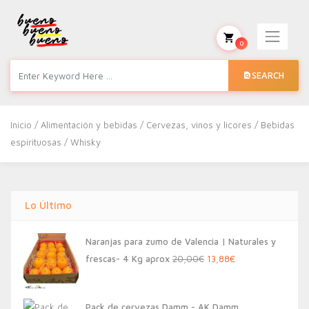
0
SEARCH
Inicio
/
Alimentación y bebidas
/
Cervezas, vinos y licores
/
Bebidas
espirituosas
/ Whisky
Lo Último
Naranjas para zumo de Valencia | Naturales y
El
El
frescas- 4 Kg aprox
20,00
€
13,88
€
precio
precio
original
actual
Pack de cervezas Damm - AK Damm,