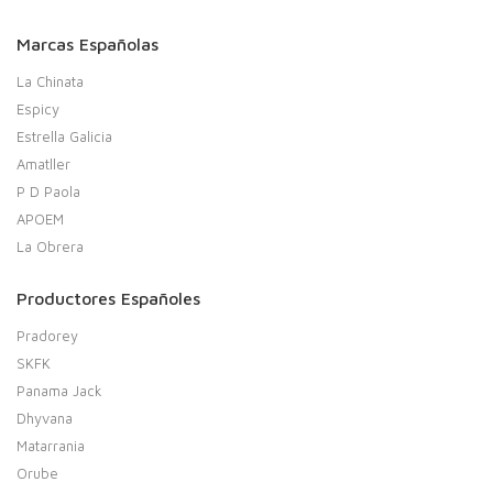
Marcas Españolas
La Chinata
Espicy
Estrella Galicia
Amatller
P D Paola
APOEM
La Obrera
Productores Españoles
Pradorey
SKFK
Panama Jack
Dhyvana
Matarrania
Orube