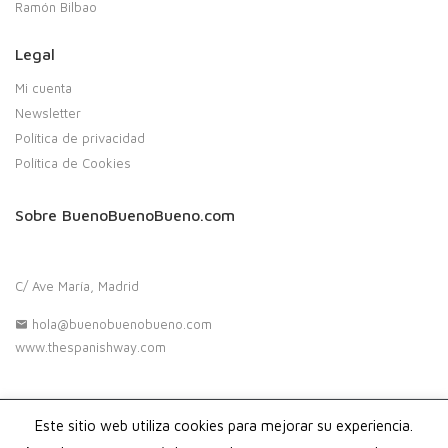
Ramón Bilbao
Legal
Mi cuenta
Newsletter
Política de privacidad
Política de Cookies
Sobre BuenoBuenoBueno.com
C/ Ave María, Madrid
hola@buenobuenobueno.com
www.thespanishway.com
Este sitio web utiliza cookies para mejorar su experiencia.
Copyright 2020. Buenobuenobueno.com - Todos los derechos