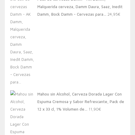
era:
es:
Malquerida cerveza, Damm Daura, Saaz, Inedit
20,00€.
13,88€.
Damm, Bock Damm - Cervezas para…
24,95
€
Mahou sin Alcohol, Cerveza Dorada Lager Con
Espuma Cremosa y Sabor Refrescante, Pack de
12 x 33 cl, 1% Volumen de…
11,90
€