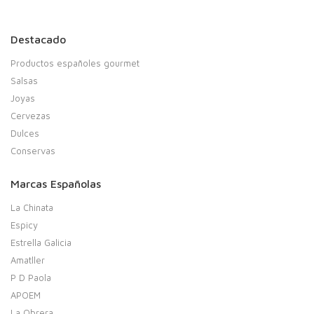
Destacado
Productos españoles gourmet
Salsas
Joyas
Cervezas
Dulces
Conservas
Marcas Españolas
La Chinata
Espicy
Estrella Galicia
Amatller
P D Paola
APOEM
La Obrera