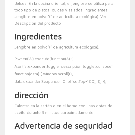
dulces. En la cocina oriental, el jengibre se utiliza para
todo tipo de platos, dulces y salados. Ingredientes
Jengibre en polvo*(* de agricultura ecológica). Ver
Descripción del producto
Ingredientes
Jengibre en polvo*(* de agricultura ecológica).
P.when(‘A’).execute(function(A) {
A.on(‘a:expander:toggle_description:toggle:collapse’,
function(data) { window.scroll(0,
data.expander.$expander[0].offsetTop-100); }); });
dirección
Calentar en la sartén o en el horno con unas gotas de
aceite durante 3 minutos aproximadamente
Advertencia de seguridad