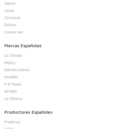
Salsas
Joyas
Cervezas
Dulces
Conservas
Marcas Españolas
La Chinata
Espicy
Estrella Galicia
Amatller
P D Paola
APOEM
La Obrera
Productores Españoles
Pradorey
SKFK