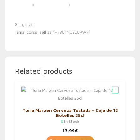
Sin gluten
[amz_corss_sell asin=»B01MU3LUPW»]
Related products
Turia Marzen Cerveza Tostada – Caja de 12
Botellas 25cl
In Stock
17,99
€