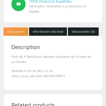
100% Productos Españoles
Fabricados, diseñados o producidos en
España
Descripción
Información adicional
Valoraciones (0)
Description
Pack de 4 fabulsosos jabones artesanos de la mano de
La Chinata.
Medidas 8 cm de alto x 5 cm
[amz_corss_sell asin=»B074SYY9F4″]
Related products