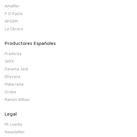
Amatller
P D Paola
APOEM
La Obrera
Productores Españoles
Pradorey
SKFK
Panama Jack
Dhyvana
Matarrania
Orube
Ramón Bilbao
Legal
Mi cuenta
Newsletter