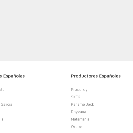
s Españolas
Productores Españoles
ata
Pradorey
SKFK
 Galicia
Panama Jack
r
Dhyvana
la
Matarrania
Orube