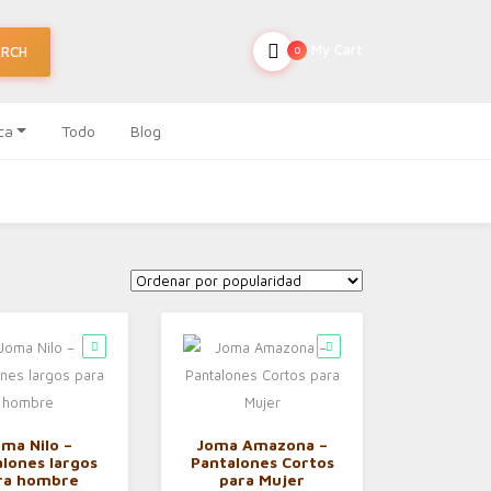
My Cart
ARCH
0
ca
Todo
Blog
ma Nilo –
Joma Amazona –
lones largos
Pantalones Cortos
ra hombre
para Mujer