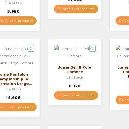
Hombre
In Stock
Comprar el producto
5,95
€
omprar el producto
Comp
Joma Bali II Polo
Joma
Hombre
Ch
Joma Pantalon
In Stock
ampionship IV –
antalon Largo
8,37
€
Hombre
In Stock
Comprar el producto
15,60
€
Comp
omprar el producto