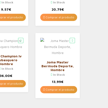
In Stock
In Stock
9,57
€
20,79
€
rar el producto
Comprar el producto
 Champion Iv
ubasquero
Joma Master
Hombre
Bermuda Deporte,
In Stock
Hombre
In Stock
36,00
€
13,99
€
rar el producto
Comprar el producto