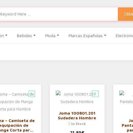
SE
ón
Bebidas
Moda
Marcas Españolas
Electróni
Joma 100801.201
Sudadera Hombre
a – Camiseta de
Jo
In Stock
equipación de
Panta
nga Corta para
pa
21,95
€