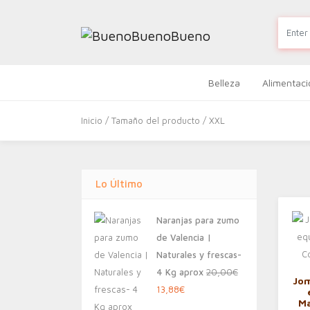
Belleza
Alimentaci
Inicio
/ Tamaño del producto / XXL
Lo Último
Naranjas para zumo
de Valencia |
Naturales y frescas-
4 Kg aprox
20,00
€
Jom
El
El
13,88
€
Ma
precio
precio