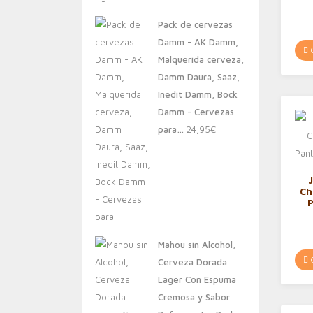
original
actual
Pack de cervezas
era:
es:
Damm - AK Damm,
20,00€.
13,88€.
C
Malquerida cerveza,
Damm Daura, Saaz,
Inedit Damm, Bock
Damm - Cervezas
para…
24,95
€
Ch
P
Mahou sin Alcohol,
C
Cerveza Dorada
Lager Con Espuma
Cremosa y Sabor