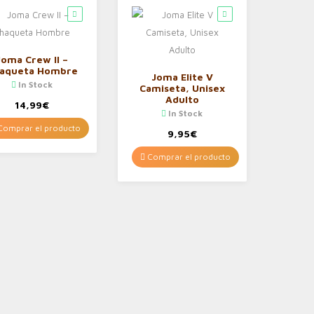
Joma Crew II –
aqueta Hombre
Joma Elite V
In Stock
Camiseta, Unisex
Adulto
14,99
€
In Stock
omprar el producto
9,95
€
Comprar el producto