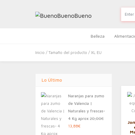
Belleza
Alimentaci
Inicio
/ Tamaño del producto / XL EU
Lo Último
Naranjas para zumo
de Valencia |
Naturales y frescas-
4 Kg aprox
20,00
€
Jom
El
El
13,88
€
Ma
precio
precio