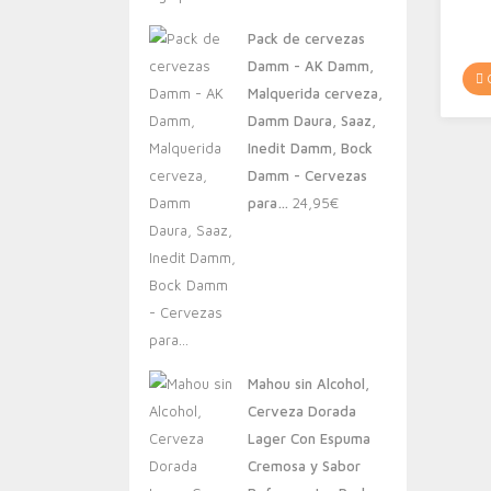
original
actual
Pack de cervezas
era:
es:
Damm - AK Damm,
20,00€.
13,88€.
C
Malquerida cerveza,
Damm Daura, Saaz,
Inedit Damm, Bock
Damm - Cervezas
para…
24,95
€
Mahou sin Alcohol,
Cerveza Dorada
Lager Con Espuma
Cremosa y Sabor