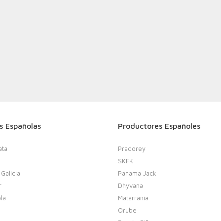
s Españolas
Productores Españoles
ata
Pradorey
SKFK
 Galicia
Panama Jack
r
Dhyvana
la
Matarrania
Orube