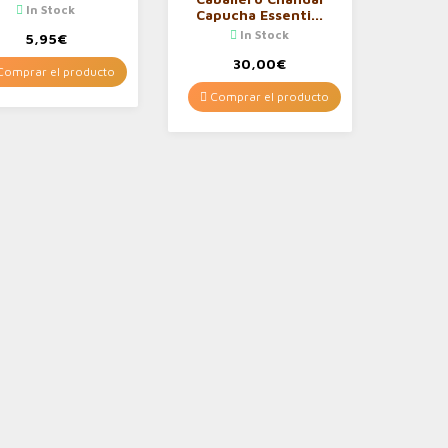
Hombre
In Stock
Capucha Essential
Hombre
In Stock
5,95
€
30,00
€
omprar el producto
Comprar el producto