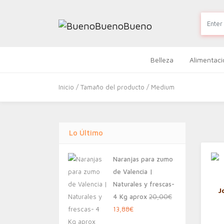
Belleza
Alimentaci
Inicio
/ Tamaño del producto / Medium
Lo Último
Naranjas para zumo
de Valencia |
Naturales y frescas-
J
4 Kg aprox
20,00
€
El
El
13,88
€
precio
precio