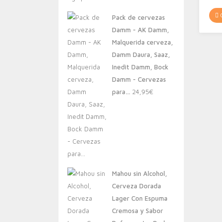
original
actual
C
Pack de cervezas
era:
es:
Damm - AK Damm,
20,00€.
13,88€.
Malquerida cerveza,
Damm Daura, Saaz,
Inedit Damm, Bock
Damm - Cervezas
para…
24,95
€
Mahou sin Alcohol,
Cerveza Dorada
Lager Con Espuma
Cremosa y Sabor