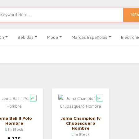
SE
ón
Bebidas
Moda
Marcas Españolas
Electróni
oma Bali II Polo
Joma Champion Iv
Hombre
Chubasquero
Hombre
In Stock
In Stock
8,37
€