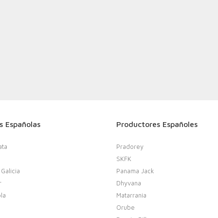
s Españolas
Productores Españoles
ata
Pradorey
SKFK
 Galicia
Panama Jack
r
Dhyvana
la
Matarrania
Orube