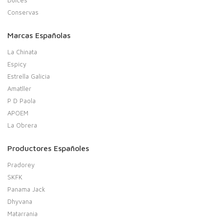
Dulces
Conservas
Marcas Españolas
La Chinata
Espicy
Estrella Galicia
Amatller
P D Paola
APOEM
La Obrera
Productores Españoles
Pradorey
SKFK
Panama Jack
Dhyvana
Matarrania