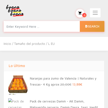
0
SEARCH
Inicio
/ Tamaño del producto / L EU
Lo Último
Naranjas para zumo de Valencia | Naturales y
El
El
frescas- 4 Kg aprox
20,00
€
13,88
€
precio
precio
original
actual
Pack de cervezas Damm - AK Damm,
era:
es:
Malquerida cerveza, Damm Daura, Saaz, Inedit