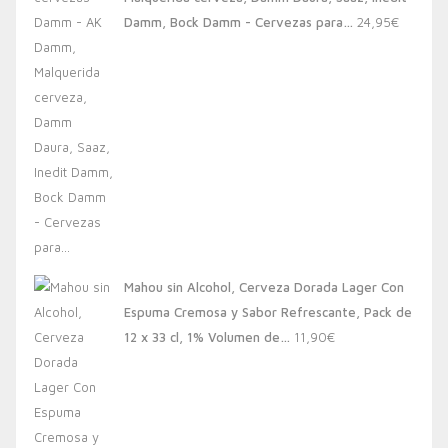
20,00€.
13,88€.
Damm, Bock Damm - Cervezas para…
24,95
€
Mahou sin Alcohol, Cerveza Dorada Lager Con
Espuma Cremosa y Sabor Refrescante, Pack de
12 x 33 cl, 1% Volumen de…
11,90
€