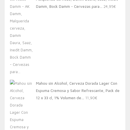
20,00€.
13,88€.
Damm, Bock Damm - Cervezas para…
24,95
€
Mahou sin Alcohol, Cerveza Dorada Lager Con
Espuma Cremosa y Sabor Refrescante, Pack de
12 x 33 cl, 1% Volumen de…
11,90
€