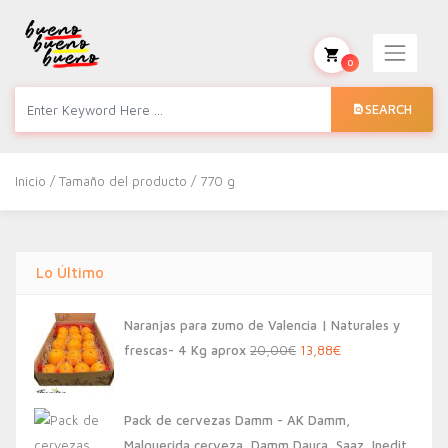
0
SEARCH
Inicio
/ Tamaño del producto / 770 g
Lo Último
Naranjas para zumo de Valencia | Naturales y
El
El
frescas- 4 Kg aprox
20,00
€
13,88
€
precio
precio
original
actual
Pack de cervezas Damm - AK Damm,
era:
es:
Malquerida cerveza, Damm Daura, Saaz, Inedit