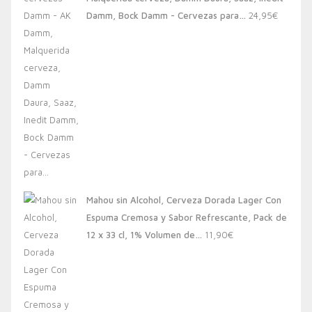
20,00€.
13,88€.
Damm, Bock Damm - Cervezas para…
24,95
€
Mahou sin Alcohol, Cerveza Dorada Lager Con
Espuma Cremosa y Sabor Refrescante, Pack de
12 x 33 cl, 1% Volumen de…
11,90
€