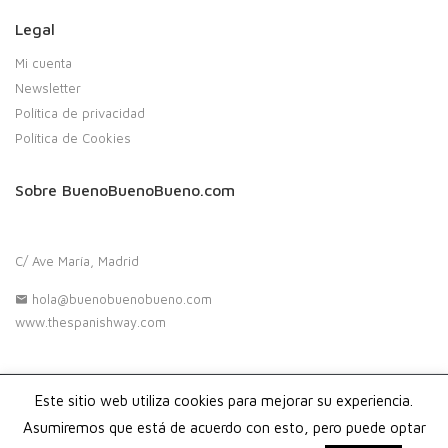
Legal
Mi cuenta
Newsletter
Política de privacidad
Política de Cookies
Sobre BuenoBuenoBueno.com
C/ Ave María, Madrid
hola@buenobuenobueno.com
www.thespanishway.com
Este sitio web utiliza cookies para mejorar su experiencia.
Copyright 2020. Buenobuenobueno.com - Todos los derechos
reservados
Asumiremos que está de acuerdo con esto, pero puede optar