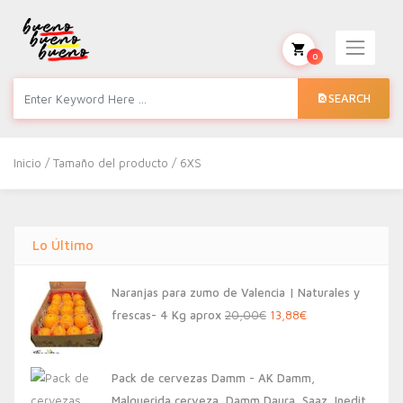
0
SEARCH
Inicio
/ Tamaño del producto / 6XS
Lo Último
Naranjas para zumo de Valencia | Naturales y
El
El
frescas- 4 Kg aprox
20,00
€
13,88
€
precio
precio
original
actual
Pack de cervezas Damm - AK Damm,
era:
es:
Malquerida cerveza, Damm Daura, Saaz, Inedit