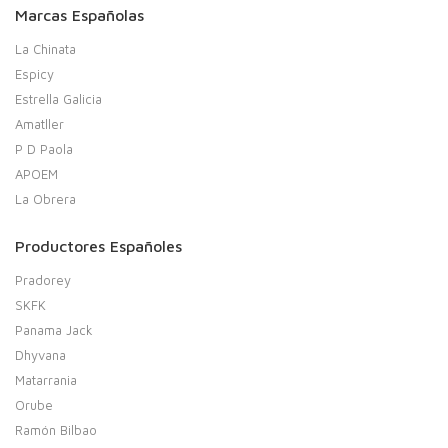
Marcas Españolas
La Chinata
Espicy
Estrella Galicia
Amatller
P D Paola
APOEM
La Obrera
Productores Españoles
Pradorey
SKFK
Panama Jack
Dhyvana
Matarrania
Orube
Ramón Bilbao