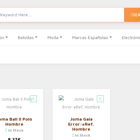
SE
ón
Bebidas
Moda
Marcas Españolas
Electróni
oma Bali II Polo
Joma Gala
Hombre
Error:#Ref,
Hombre
In Stock
In Stock
8,37
€