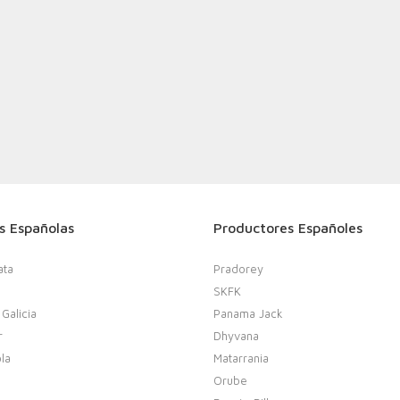
s Españolas
Productores Españoles
ata
Pradorey
SKFK
 Galicia
Panama Jack
r
Dhyvana
la
Matarrania
Orube