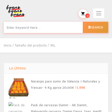
0
SEARCH
Inicio
/ Tamaño del producto / 3XL
Lo Último
Naranjas para zumo de Valencia | Naturales y
El
El
frescas- 4 Kg aprox
20,00
€
13,88
€
precio
precio
original
actual
Pack de cervezas Damm - AK Damm,
era:
es:
Malquerida cerveza, Damm Daura, Saaz, Inedit