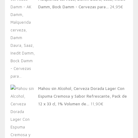
20,00€.
13,88€.
Damm, Bock Damm - Cervezas para…
24,95
€
Mahou sin Alcohol, Cerveza Dorada Lager Con
Espuma Cremosa y Sabor Refrescante, Pack de
12 x 33 cl, 1% Volumen de…
11,90
€