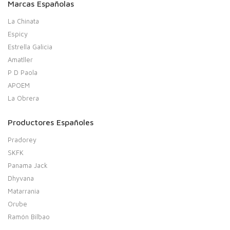
Marcas Españolas
La Chinata
Espicy
Estrella Galicia
Amatller
P D Paola
APOEM
La Obrera
Productores Españoles
Pradorey
SKFK
Panama Jack
Dhyvana
Matarrania
Orube
Ramón Bilbao