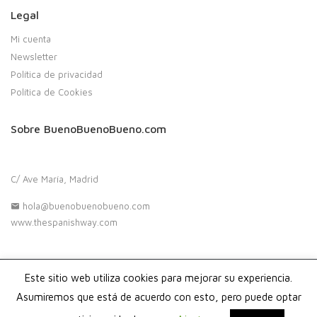
Legal
Mi cuenta
Newsletter
Política de privacidad
Política de Cookies
Sobre BuenoBuenoBueno.com
C/ Ave María, Madrid
hola@buenobuenobueno.com
www.thespanishway.com
Este sitio web utiliza cookies para mejorar su experiencia.
Copyright 2020. Buenobuenobueno.com - Todos los derechos
reservados
Asumiremos que está de acuerdo con esto, pero puede optar