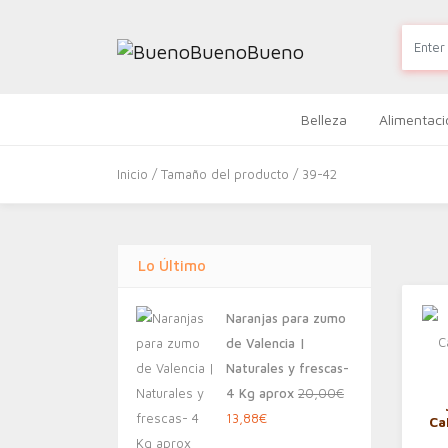
Belleza
Alimentaci
Inicio
/ Tamaño del producto / 39-42
Lo Último
Naranjas para zumo
de Valencia |
Naturales y frescas-
4 Kg aprox
20,00
€
El
El
13,88
€
Ca
precio
precio