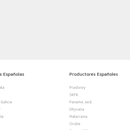
s Españolas
Productores Españoles
ata
Pradorey
SKFK
 Galicia
Panama Jack
r
Dhyvana
la
Matarrania
Orube