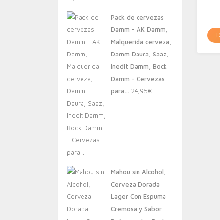
original
actual
Pack de cervezas
era:
es:
Damm - AK Damm,
20,00€.
13,88€.
C
Malquerida cerveza,
Damm Daura, Saaz,
Inedit Damm, Bock
Damm - Cervezas
para…
24,95
€
Mahou sin Alcohol,
Cerveza Dorada
Lager Con Espuma
Cremosa y Sabor