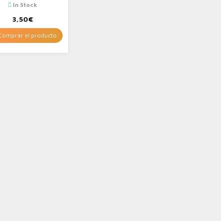
In Stock
3,50
€
omprar el producto