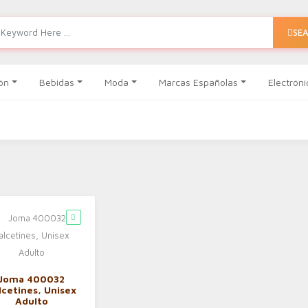
SE
ón
Bebidas
Moda
Marcas Españolas
Electróni
Joma 400032
lcetines, Unisex
Adulto