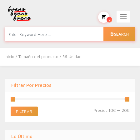
0
SEARCH
Inicio
/ Tamaño del producto / 36 Unidad
Filtrar Por Precios
Preci
Preci
Precio:
10€
—
20€
FILTRAR
míni
máxi
Lo Último