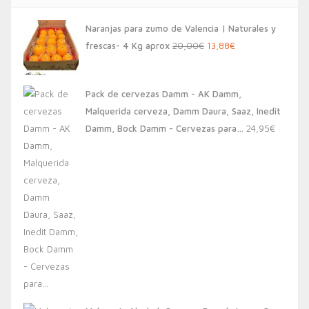
Naranjas para zumo de Valencia | Naturales y
El
El
frescas- 4 Kg aprox
20,00
€
13,88
€
precio
precio
original
actual
Pack de cervezas Damm - AK Damm,
era:
es:
Malquerida cerveza, Damm Daura, Saaz, Inedit
20,00€.
13,88€.
Damm, Bock Damm - Cervezas para…
24,95
€