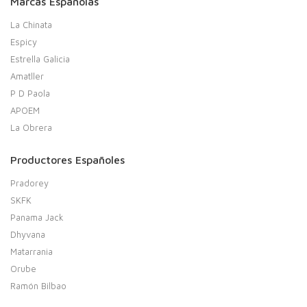
Marcas Españolas
La Chinata
Espicy
Estrella Galicia
Amatller
P D Paola
APOEM
La Obrera
Productores Españoles
Pradorey
SKFK
Panama Jack
Dhyvana
Matarrania
Orube
Ramón Bilbao