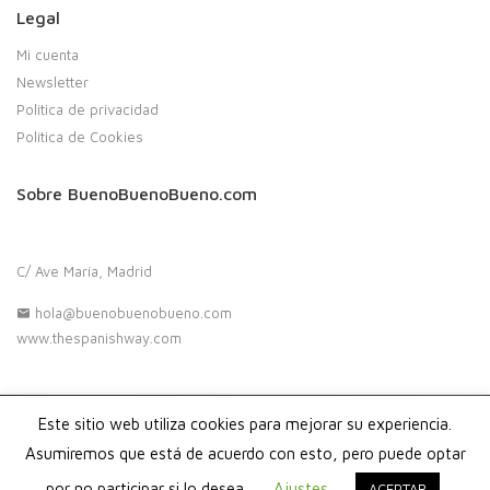
Legal
Mi cuenta
Newsletter
Política de privacidad
Política de Cookies
Sobre BuenoBuenoBueno.com
C/ Ave María, Madrid
hola@buenobuenobueno.com
www.thespanishway.com
Este sitio web utiliza cookies para mejorar su experiencia.
Copyright 2020. Buenobuenobueno.com - Todos los derechos
reservados
Asumiremos que está de acuerdo con esto, pero puede optar
por no participar si lo desea.
Ajustes
ACEPTAR