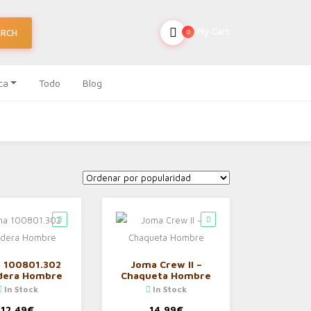
My Cart
ARCH
0
ca
Todo
Blog
 100801.302
Joma Crew II –
dera Hombre
Chaqueta Hombre
In Stock
In Stock
12,49
€
14,99
€