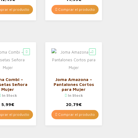
rar el producto
Comprar el producto
ma Combi –
Joma Amazona –
setas Señora
Pantalones Cortos
Mujer
para Mujer
In Stock
In Stock
5,99
€
20,79
€
rar el producto
Comprar el producto