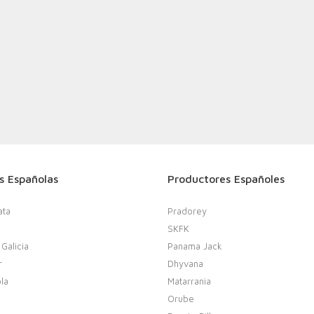
s Españolas
Productores Españoles
ata
Pradorey
SKFK
 Galicia
Panama Jack
r
Dhyvana
la
Matarrania
Orube