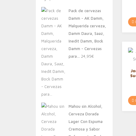
original
actual
Pack de cervezas
era:
es:
Damm - AK Damm,
20,00€.
13,88€.
C
Malquerida cerveza,
Damm Daura, Saaz,
Inedit Damm, Bock
Damm - Cervezas
para…
24,95
€
Jo
Su
C
Mahou sin Alcohol,
Cerveza Dorada
Lager Con Espuma
Cremosa y Sabor