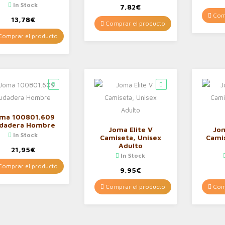
In Stock
7,82
€
Comp
13,78
€
Comprar el producto
omprar el producto
ma 100801.609
dadera Hombre
Joma Elite V
Jo
In Stock
Camiseta, Unisex
Cami
Adulto
21,95
€
In Stock
omprar el producto
9,95
€
Comprar el producto
Comp