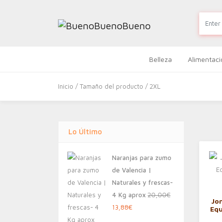
Belleza
Alimentaci
Inicio
/ Tamaño del producto / 2XL
Lo Último
Naranjas para zumo
de Valencia |
Naturales y frescas-
4 Kg aprox
20,00
€
Jo
El
El
13,88
€
Equ
precio
precio