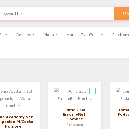
SE
ón
Bebidas
Moda
Marcas Españolas
Electróni
Joma Gala
Joma
Error:#Ref,
Suda
ma Academy Set
Hombre
ipacion M/Corta
In Stock
Hombre