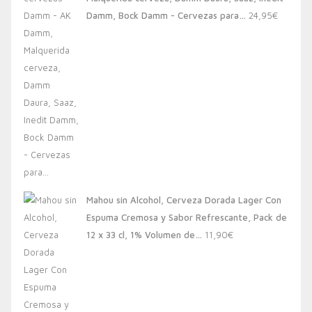
20,00€.
13,88€.
Damm, Bock Damm - Cervezas para…
24,95
€
Mahou sin Alcohol, Cerveza Dorada Lager Con
Espuma Cremosa y Sabor Refrescante, Pack de
12 x 33 cl, 1% Volumen de…
11,90
€