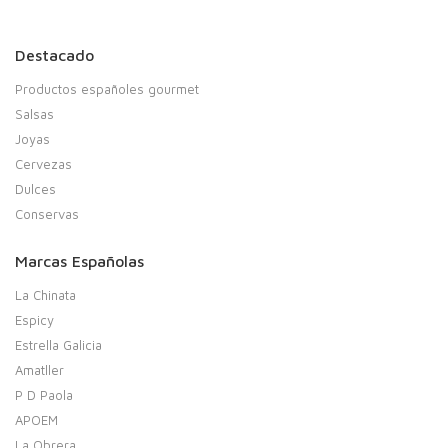
Destacado
Productos españoles gourmet
Salsas
Joyas
Cervezas
Dulces
Conservas
Marcas Españolas
La Chinata
Espicy
Estrella Galicia
Amatller
P D Paola
APOEM
La Obrera