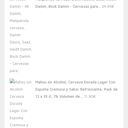
20,00€.
13,88€.
Damm, Bock Damm - Cervezas para…
24,95
€
Mahou sin Alcohol, Cerveza Dorada Lager Con
Espuma Cremosa y Sabor Refrescante, Pack de
12 x 33 cl, 1% Volumen de…
11,90
€