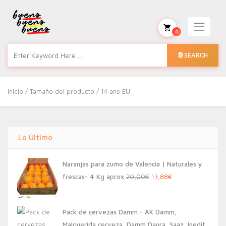
0
SEARCH
Inicio
/ Tamaño del producto / 14 ans EU
Lo Último
Naranjas para zumo de Valencia | Naturales y
El
El
frescas- 4 Kg aprox
20,00
€
13,88
€
precio
precio
original
actual
Pack de cervezas Damm - AK Damm,
era:
es:
Malquerida cerveza, Damm Daura, Saaz, Inedit