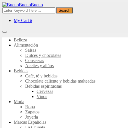
Search
My Cart
0
Belleza
Alimentación
Salsas
Dulces y chocolates
Conservas
Aceites y aliños
Bebidas
Café, té y bebidas
Chocolate caliente y bebidas malteadas
Bebidas espirituosas
Cervezas
Vinos
Moda
Ropa
Zapatos
Joyería
Marcas Españolas
La Chinata