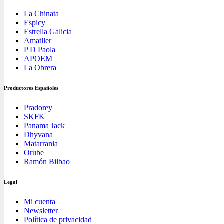
La Chinata
Espicy
Estrella Galicia
Amatller
P D Paola
APOEM
La Obrera
Productores Españoles
Pradorey
SKFK
Panama Jack
Dhyvana
Matarrania
Orube
Ramón Bilbao
Legal
Mi cuenta
Newsletter
Política de privacidad