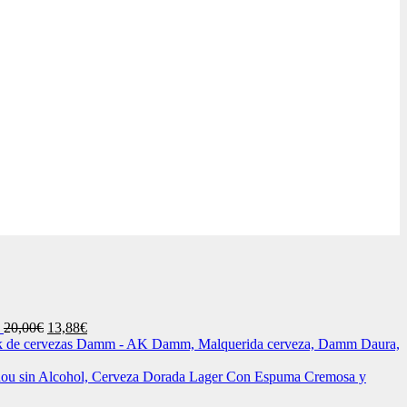
El
El
20,00
€
13,88
€
precio
precio
k de cervezas Damm - AK Damm, Malquerida cerveza, Damm Daura,
original
actual
era:
es:
ou sin Alcohol, Cerveza Dorada Lager Con Espuma Cremosa y
20,00€.
13,88€.