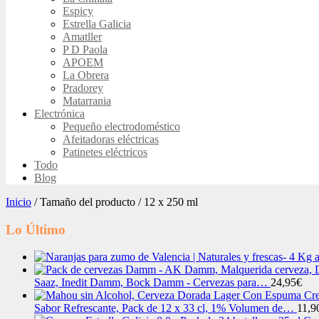
Espicy
Estrella Galicia
Amatller
P D Paola
APOEM
La Obrera
Pradorey
Matarrania
Electrónica
Pequeño electrodoméstico
Afeitadoras eléctricas
Patinetes eléctricos
Todo
Blog
Inicio
/ Tamaño del producto / 12 x 250 ml
Lo Último
Saaz, Inedit Damm, Bock Damm - Cervezas para…
24,95
€
Sabor Refrescante, Pack de 12 x 33 cl, 1% Volumen de…
11,9