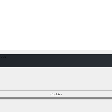
ados
Cookies
Close
this
module