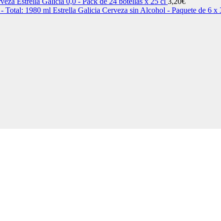
veza Estrella Galicia 0,0 - Pack de 24 botellas x 25 cl
3,20
€
Estrella Galicia Cerveza sin Alcohol - Paquete de 6 x